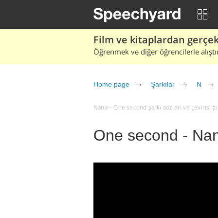
Film ve kitaplardan gerçek 
Öğrenmek ve diğer öğrencilerle alıştı
Home page
Şarkılar
N
Nana – One second şarkı sözleri ve çevirisi (tı
One second - Na