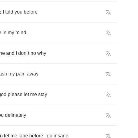
z
I
told
you
before
e
in
my
mind
ne
and
I
don
´
t
no
why
ash
my
pain
away
god
please
let
me
stay
ou
definately
in
let
me
lane
before
I
go
insane