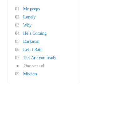
01
Me peeps
02
Lonely
03
Why
04
He´s Coming
05
Darkman
06
Let It Rain
07
123 Are you ready
●
One second
09
Mission