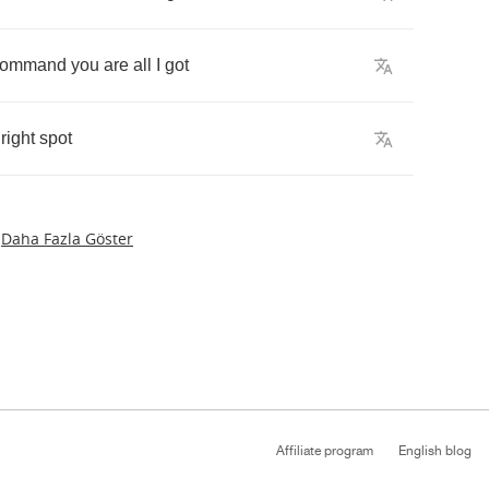
command
you
are
all
I
got
right
spot
Daha Fazla Göster
Affiliate program
English blog