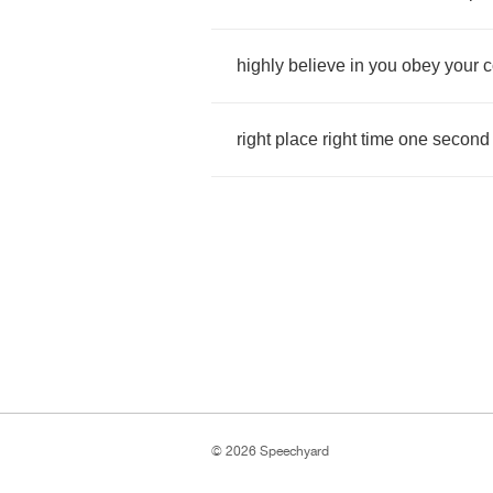
highly
believe
in
you
obey
your
right
place
right
time
one
second
© 2026 Speechyard