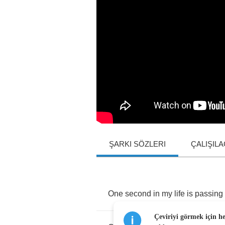
ŞARKI SÖZLERI
ÇALIŞIL
One
second
in
my
life
is
passing
Çeviriyi görmek için h