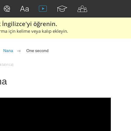
İngilizce'yi öğrenin.
rma için kelime veya kalıp ekleyin.
Nana
One second
klatınca)
na