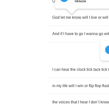
One
second's
passing
by
like
a
b
tıklayın
God
let
me
know
will
I
live
or
will
And
if
I
have
to
go
I
wanna
go
wi
I
can
hear
the
clock
tick
tack
tick
in
my
life
will
I
win
or
flip
flop
fla
the
voices
that
I
hear
I
don
´
t
kno