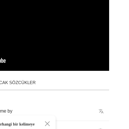
ACAK SÖZCÜKLER
me
by
erhangi bir kelimeye