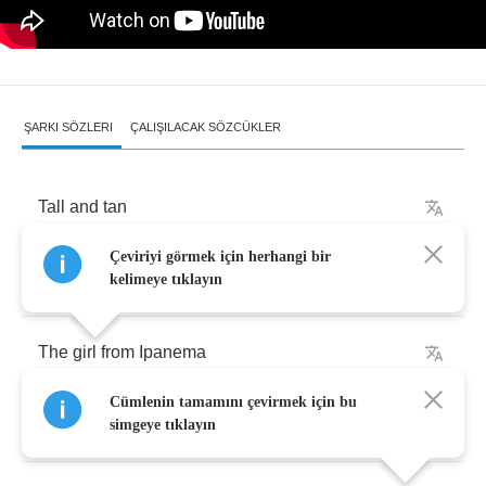
ŞARKI SÖZLERI
ÇALIŞILACAK SÖZCÜKLER
Tall
and
tan
Çeviriyi görmek için herhangi bir
And
young
and
lovely
kelimeye tıklayın
The
girl
from
Ipanema
Cümlenin tamamını çevirmek için bu
Goes
walking
simgeye tıklayın