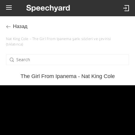
Назад
Nat King Cole – The Girl From Ipanema şarkı sözleri ve çevirisi
(tıklatınca)
The Girl From Ipanema - Nat King Cole