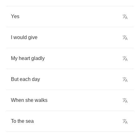
Yes
I
would
give
My
heart
gladly
But
each
day
When
she
walks
To
the
sea