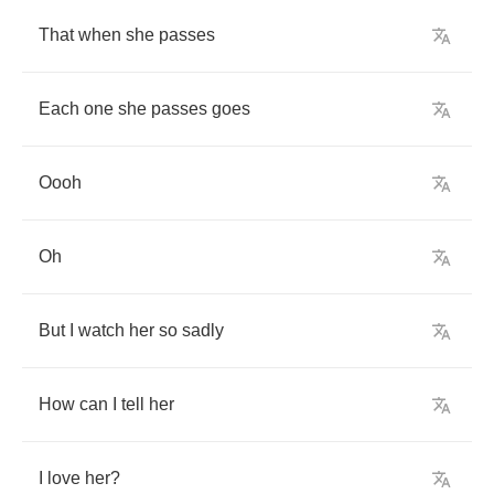
That
when
she
passes
Each
one
she
passes
goes
Oooh
Oh
But
I
watch
her
so
sadly
How
can
I
tell
her
I
love
her
?