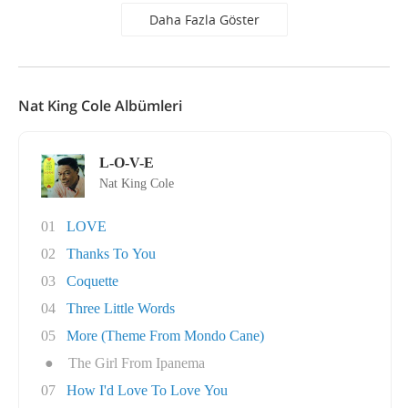
Daha Fazla Göster
Nat King Cole Albümleri
L-O-V-E
Nat King Cole
01
LOVE
02
Thanks To You
03
Coquette
04
Three Little Words
05
More (Theme From Mondo Cane)
●
The Girl From Ipanema
07
How I'd Love To Love You