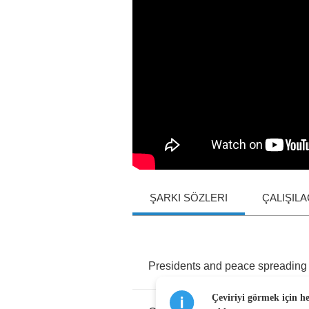
ŞARKI SÖZLERI
ÇALIŞIL
Presidents
and
peace
spreading
Çeviriyi görmek için h