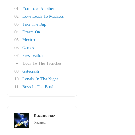
01
You Love Another
02
Love Leads To Madness
03
Take The Rap
04
Dream On
05
Mexico
06
Games
07
Preservation
●
Back To The Trenches
09
Gatecrash
10
Lonely In The Night
11
Boys In The Band
Razamanaz
Nazareth