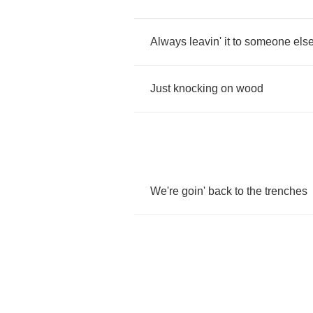
Always
leavin'
it
to
someone
els
Just
knocking
on
wood
We're
goin'
back
to
the
trenches