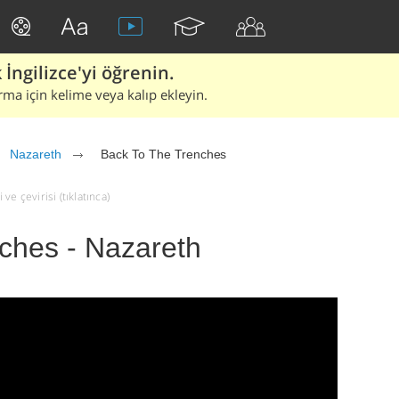
İngilizce'yi öğrenin.
rma için kelime veya kalıp ekleyin.
Nazareth
Back To The Trenches
e çevirisi (tıklatınca)
ches - Nazareth