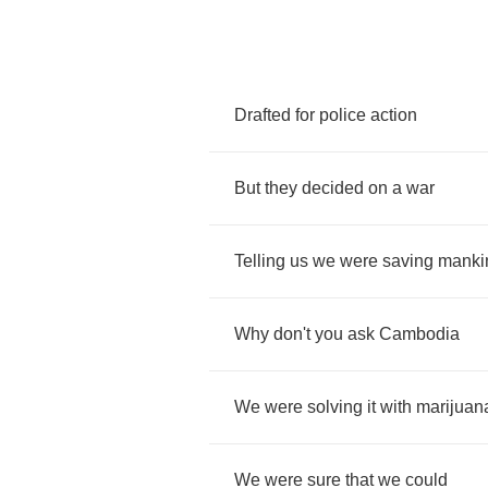
Drafted
for
police
action
But
they
decided
on
a
war
Telling
us
we
were
saving
manki
Why
don't
you
ask
Cambodia
We
were
solving
it
with
marijuan
We
were
sure
that
we
could