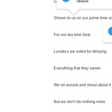
Getting
gunned
down
in
the
stree
tıklayın
Shown
to
us
on
our
prime
time
s
For
our
tea
time
treat
Lunatics
we
voted
for
denying
Everything
that
they
swore
We
sit
around
and
shout
about
it
But
we
don't
do
nothing
more