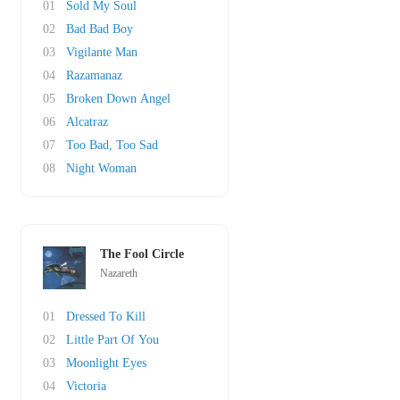
01
Sold My Soul
02
Bad Bad Boy
03
Vigilante Man
04
Razamanaz
05
Broken Down Angel
06
Alcatraz
07
Too Bad, Too Sad
08
Night Woman
The Fool Circle
Nazareth
01
Dressed To Kill
02
Little Part Of You
03
Moonlight Eyes
04
Victoria