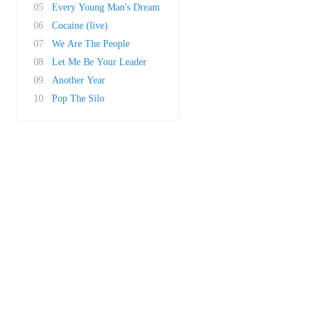
05
Every Young Man's Dream
06
Cocaine (live)
07
We Are The People
08
Let Me Be Your Leader
09
Another Year
10
Pop The Silo