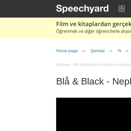
Film ve kitaplardan gerçek 
Öğrenmek ve diğer öğrencilerle alıştı
Home page
Şarkılar
N
Nephew – Blå & Black şarkı sözleri ve çevirisi 
Blå & Black - Ne