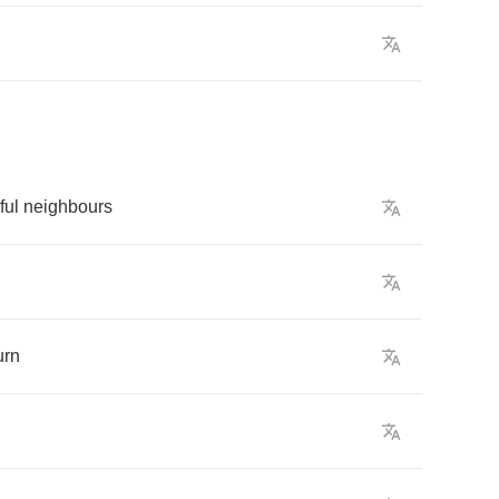
iful
neighbours
urn