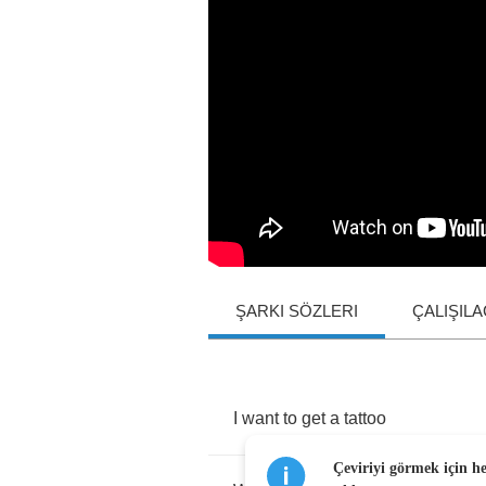
ŞARKI SÖZLERI
ÇALIŞIL
I
want
to
get
a
tattoo
Çeviriyi görmek için h