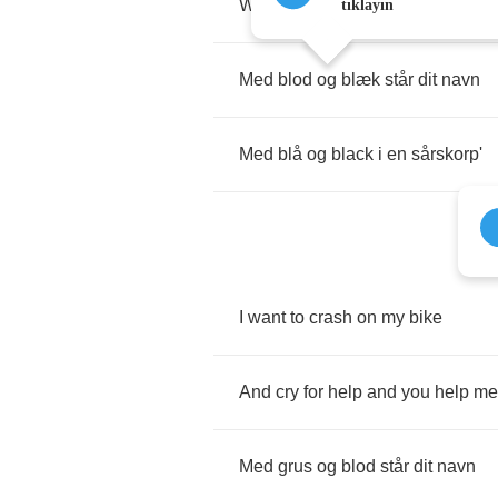
With
your
name
and
then
kill
mys
tıklayın
Med
blod
og
bl
æ
k
st
å
r
dit
navn
Med
bl
å
og
black
i
en
s
å
rskorp'
I
want
to
crash
on
my
bike
And
cry
for
help
and
you
help
me
Med
grus
og
blod
st
å
r
dit
navn