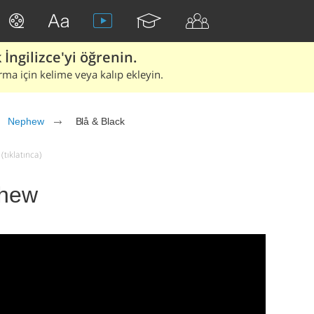
İngilizce'yi öğrenin.
rma için kelime veya kalıp ekleyin.
Nephew
Blå & Black
(tıklatınca)
phew