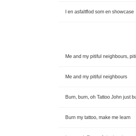
I
en
asfaltflod
som
en
showcase
Me
and
my
pitiful
neighbours
,
pit
Me
and
my
pitiful
neighbours
Burn
,
burn
,
oh
Tattoo
John
just
b
Burn
my
tattoo
,
make
me
learn