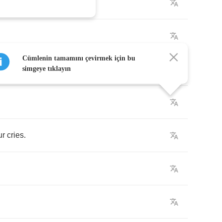
Cümlenin tamamını çevirmek için bu
ights
.
simgeye tıklayın
ur
cries
.