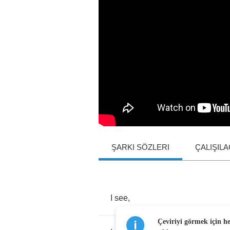
ŞARKI SÖZLERI
ÇALIŞIL
I
see
,
Çeviriyi görmek için h