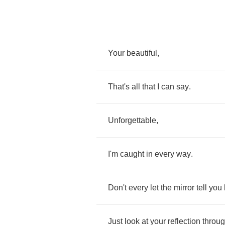
Your
beautiful
,
That's
all
that
I
can
say
.
Unforgettable
,
I'm
caught
in
every
way
.
Don't
every
let
the
mirror
tell
you
Just
look
at
your
reflection
throu