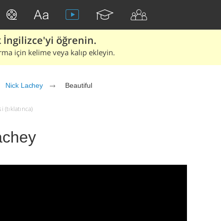
İngilizce'yi öğrenin.
rma için kelime veya kalıp ekleyin.
Nick Lachey
Beautiful
 (tıklatınca)
Lachey