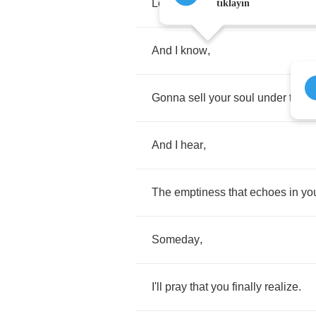
Looking
for
yourself
tonight
.
tıklayın
And
I
know
,
Gonna
sell
your
soul
under
the
l
And
I
hear
,
The
emptiness
that
echoes
in
yo
Someday
,
I'll
pray
that
you
finally
realize
.