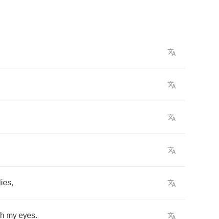
lies
,
gh
my
eyes
.