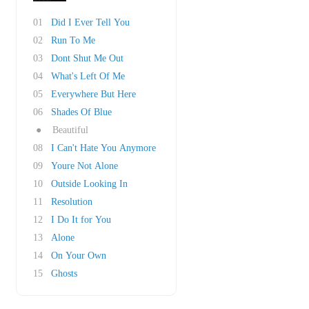
01
Did I Ever Tell You
02
Run To Me
03
Dont Shut Me Out
04
What's Left Of Me
05
Everywhere But Here
06
Shades Of Blue
●
Beautiful
08
I Can't Hate You Anymore
09
Youre Not Alone
10
Outside Looking In
11
Resolution
12
I Do It for You
13
Alone
14
On Your Own
15
Ghosts