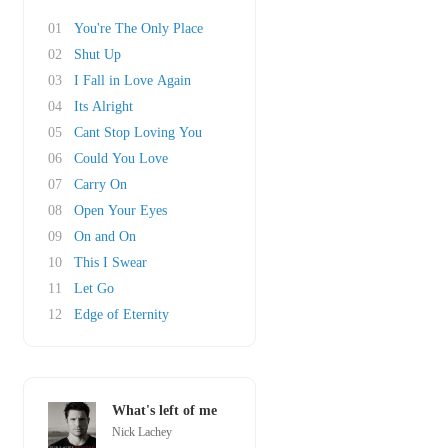
01
You're The Only Place
02
Shut Up
03
I Fall in Love Again
04
Its Alright
05
Cant Stop Loving You
06
Could You Love
07
Carry On
08
Open Your Eyes
09
On and On
10
This I Swear
11
Let Go
12
Edge of Eternity
What's left of me
Nick Lachey