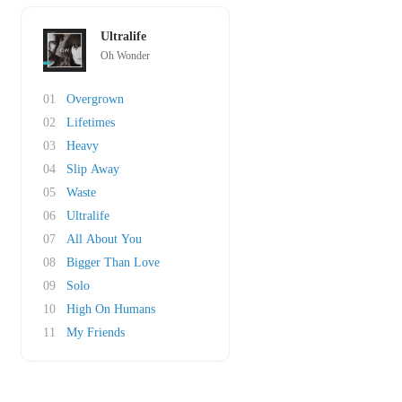
Ultralife
Oh Wonder
01
Overgrown
02
Lifetimes
03
Heavy
04
Slip Away
05
Waste
06
Ultralife
07
All About You
08
Bigger Than Love
09
Solo
10
High On Humans
11
My Friends