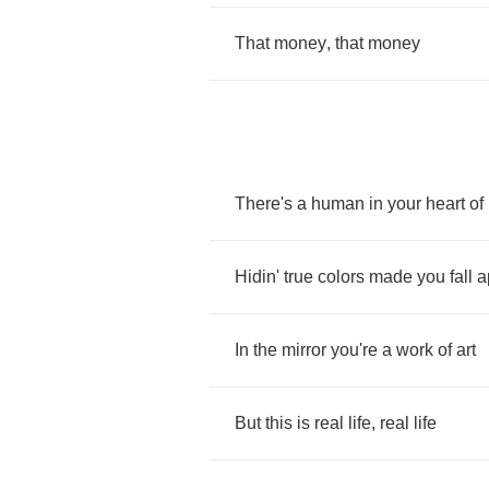
That
money
,
that
money
There's
a
human
in
your
heart
of
Hidin'
true
colors
made
you
fall
a
In
the
mirror
you're
a
work
of
art
But
this
is
real
life
,
real
life