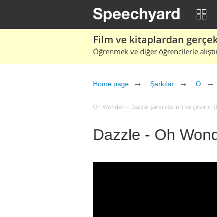
Film ve kitaplardan gerçek 
Öğrenmek ve diğer öğrencilerle alıştı
Home page
Şarkılar
O
Oh Wonder – Dazzle şarkı sözleri ve çevirisi (t
Dazzle - Oh Won