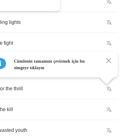
ht
ling
lights
he
fight
Cümlenin tamamını çevirmek için bu
simgeye tıklayın
for
the
thrill
the
kill
wasted
youth