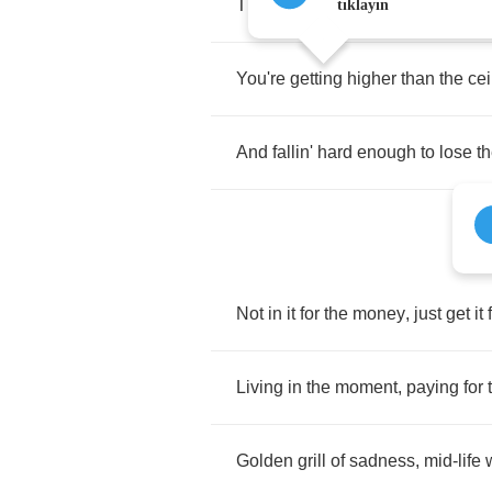
Throwing
fire
,
tryin'
to
make
it
rig
tıklayın
You're
getting
higher
than
the
cei
And
fallin'
hard
enough
to
lose
t
Not
in
it
for
the
money
,
just
get
it
Living
in
the
moment
,
paying
for
Golden
grill
of
sadness
,
mid
-
life