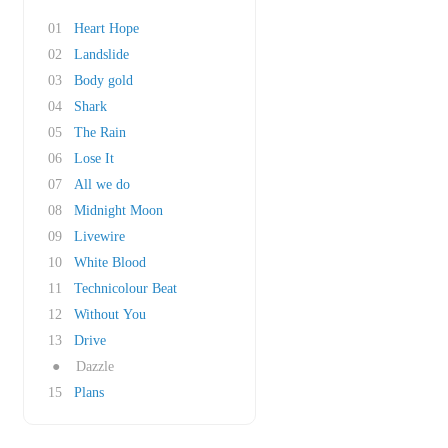
01
Heart Hope
02
Landslide
03
Body gold
04
Shark
05
The Rain
06
Lose It
07
All we do
08
Midnight Moon
09
Livewire
10
White Blood
11
Technicolour Beat
12
Without You
13
Drive
●
Dazzle
15
Plans