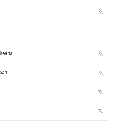
hearts
part