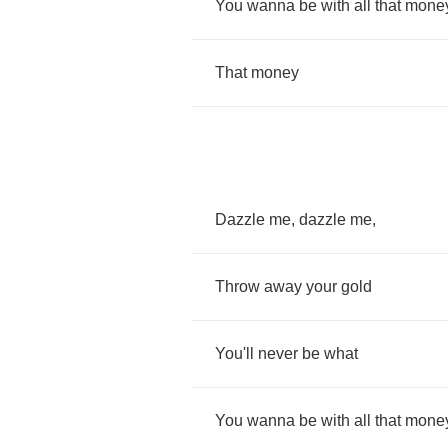
You
wanna
be
with
all
that
mone
That
money
Dazzle
me
,
dazzle
me
,
Throw
away
your
gold
You'll
never
be
what
You
wanna
be
with
all
that
mone