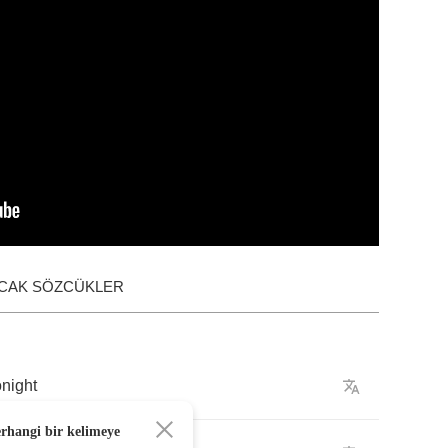
ACAK SÖZCÜKLER
onight
erhangi bir kelimeye