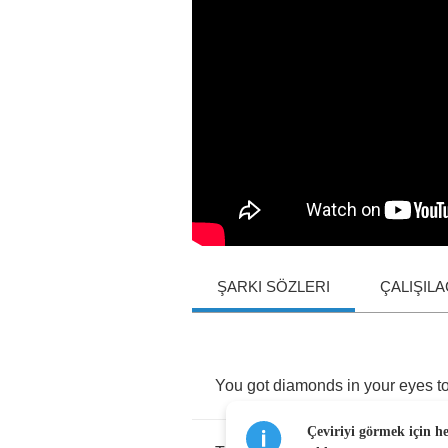
ŞARKI SÖZLERI
ÇALIŞIL
You
got
diamonds
in
your
eyes
t
Çeviriyi görmek için h