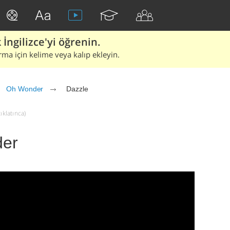
İngilizce'yi öğrenin.
rma için kelime veya kalıp ekleyin.
Oh Wonder
Dazzle
ıklatınca)
der