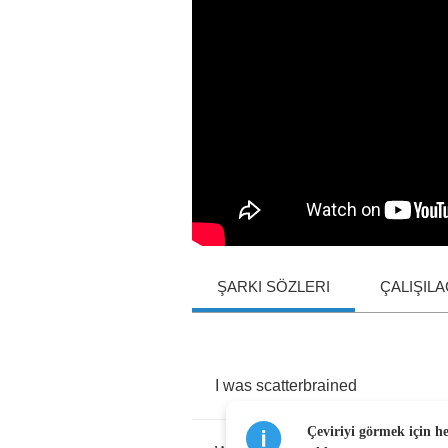
ŞARKI SÖZLERI
ÇALIŞIL
I
was
scatterbrained
Çeviriyi görmek için h