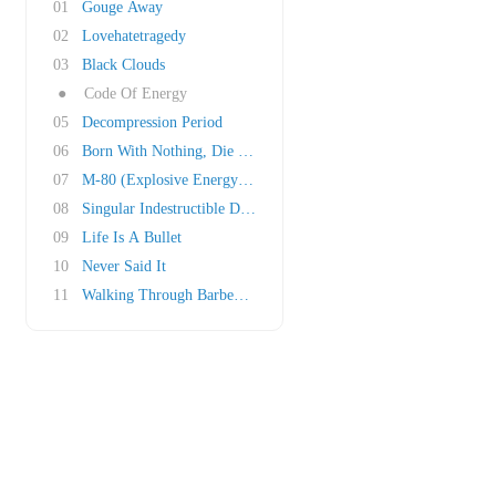
01
Gouge Away
02
Lovehatetragedy
03
Black Clouds
●
Code Of Energy
05
Decompression Period
06
Born With Nothing, Die With Everything
07
M-80 (Explosive Energy Movement)
08
Singular Indestructible Droid
09
Life Is A Bullet
10
Never Said It
11
Walking Through Barbed Wire