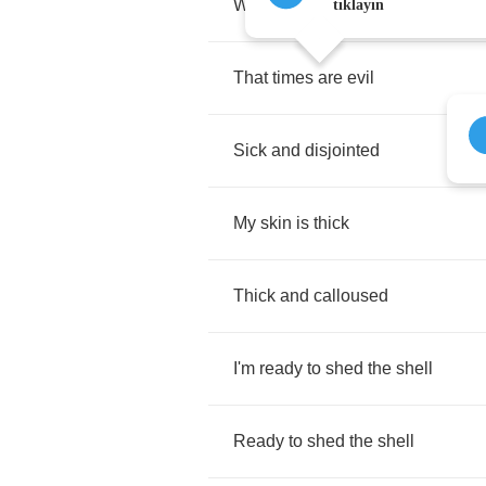
When
I
found
the
time
to
find
tıklayın
That
times
are
evil
Sick
and
disjointed
My
skin
is
thick
Thick
and
calloused
I'm
ready
to
shed
the
shell
Ready
to
shed
the
shell