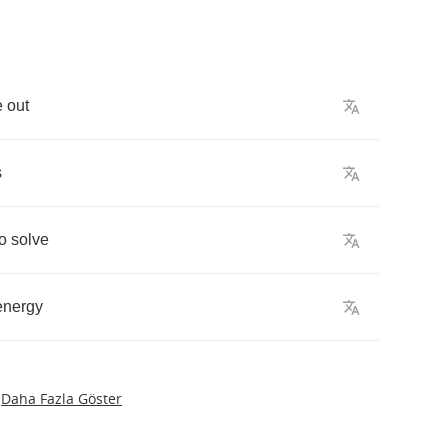
e
out
s
to
solve
energy
Daha Fazla Göster