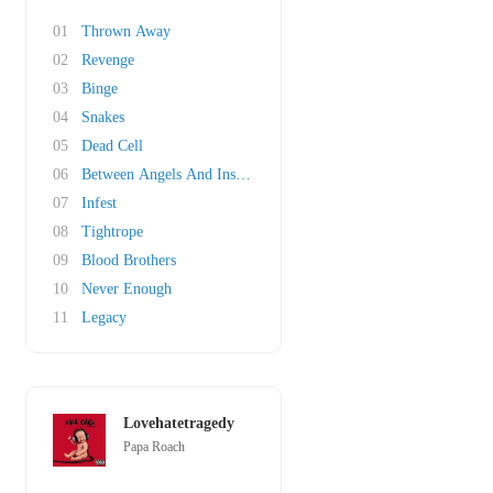
01
Thrown Away
02
Revenge
03
Binge
04
Snakes
05
Dead Cell
06
Between Angels And Insects
07
Infest
08
Tightrope
09
Blood Brothers
10
Never Enough
11
Legacy
Lovehatetragedy
Papa Roach