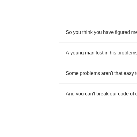
So
you
think
you
have
figured
m
A
young
man
lost
in
his
problem
Some
problems
aren't
that
easy
And
you
can't
break
our
code
of