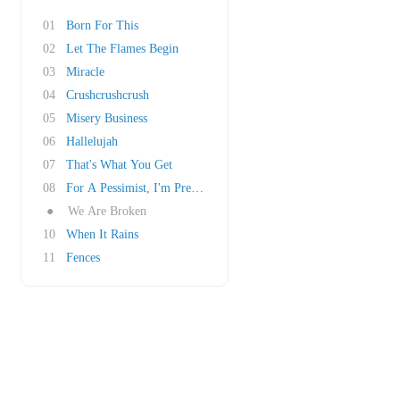
01
Born For This
02
Let The Flames Begin
03
Miracle
04
Crushcrushcrush
05
Misery Business
06
Hallelujah
07
That's What You Get
08
For A Pessimist, I'm Pretty Optimistic
●
We Are Broken
10
When It Rains
11
Fences