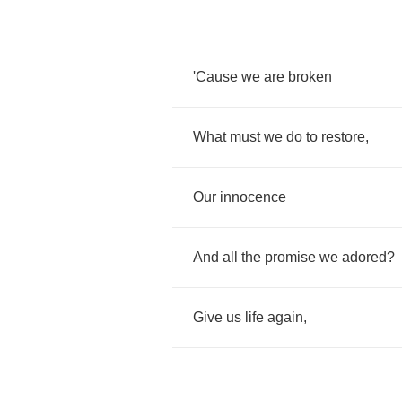
'Cause
we
are
broken
What
must
we
do
to
restore
,
Our
innocence
And
all
the
promise
we
adored
?
Give
us
life
again
,