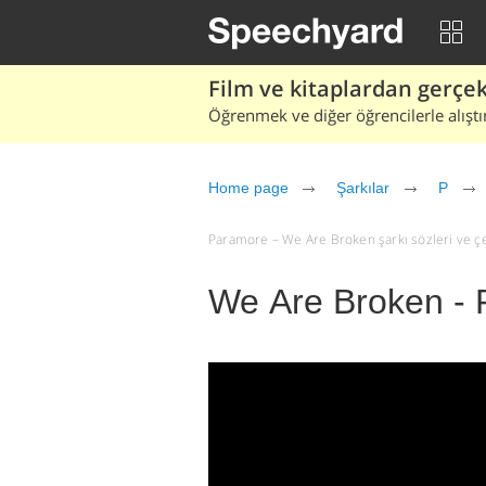
Film ve kitaplardan gerçek 
Öğrenmek ve diğer öğrencilerle alıştı
Home page
Şarkılar
P
Paramore – We Are Broken şarkı sözleri ve çevi
We Are Broken -