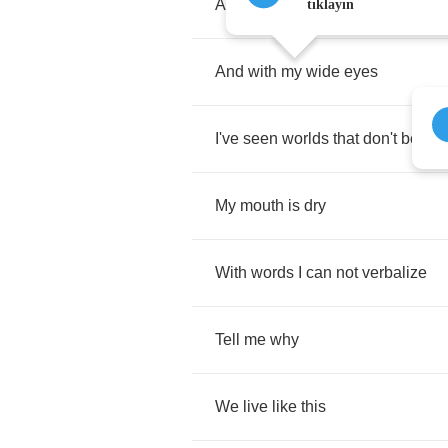
And
I've
been
waiting
for
the
sun
tıklayın
And
with
my
wide
eyes
I've
seen
worlds
that
don't
belon
My
mouth
is
dry
With
words
I
can
not
verbalize
Tell
me
why
We
live
like
this