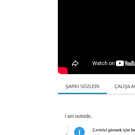
ŞARKI SÖZLERI
ÇALIŞIL
I
am
outside
,
Çeviriyi görmek için h