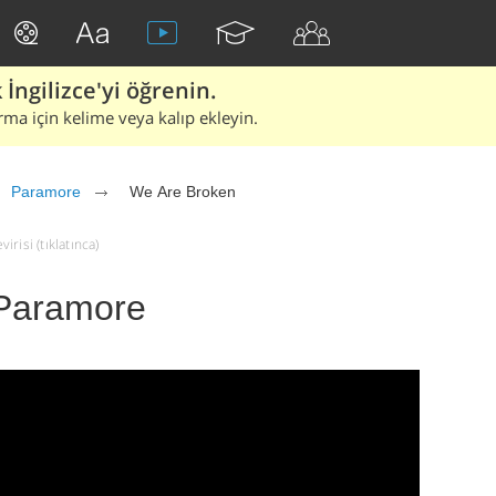
İngilizce'yi öğrenin.
rma için kelime veya kalıp ekleyin.
Paramore
We Are Broken
risi (tıklatınca)
 Paramore