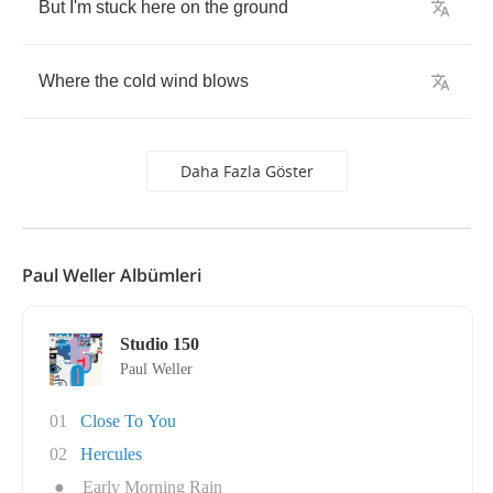
But
I'm
stuck
here
on
the
ground
Where
the
cold
wind
blows
Daha Fazla Göster
Paul Weller Albümleri
Studio 150
Paul Weller
01
Close To You
02
Hercules
●
Early Morning Rain