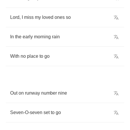
Lord
,
I
miss
my
loved
ones
so
In
the
early
morning
rain
With
no
place
to
go
Out
on
runway
number
nine
Seven
-
O
-
seven
set
to
go