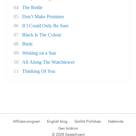
04
The Bottle
05
Don’t Make Promises
06
If I Could Only Be Sure
07
Black Is The Colour
08
Birds
09
Wishing on a Star
10
All Along The Watchtower
11
Thinking Of You
Affiliate program
English blog
Gizlilik Politikası
Hakkında
Geri bildirim
© 2026 Speechyard