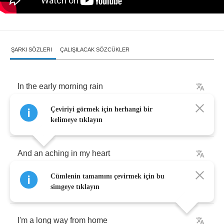
ŞARKI SÖZLERI
ÇALIŞILACAK SÖZCÜKLER
In
the
early
morning
rain
Çeviriyi görmek için herhangi bir
With
a
dollar
in
my
hand
kelimeye tıklayın
And
an
aching
in
my
heart
Cümlenin tamamını çevirmek için bu
And
my
pockets
full
of
sand
simgeye tıklayın
I'm
a
long
way
from
home