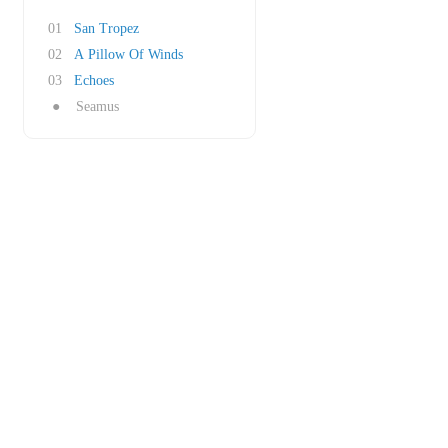
01
San Tropez
02
A Pillow Of Winds
03
Echoes
●
Seamus