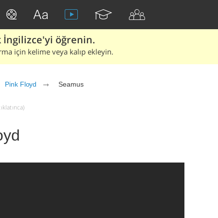
İngilizce'yi öğrenin.
rma için kelime veya kalıp ekleyin.
Pink Floyd
Seamus
ıklatınca)
oyd