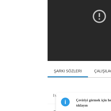
ŞARKI SÖZLERI
ÇALIŞIL
I
was
in
the
kitchen
Çeviriyi görmek için h
tıklayın