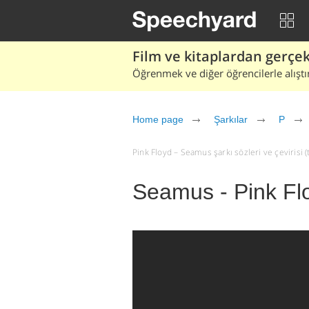
Film ve kitaplardan gerçek 
Öğrenmek ve diğer öğrencilerle alıştı
Home page
Şarkılar
P
Pink Floyd – Seamus şarkı sözleri ve çevirisi (t
Seamus - Pink Fl