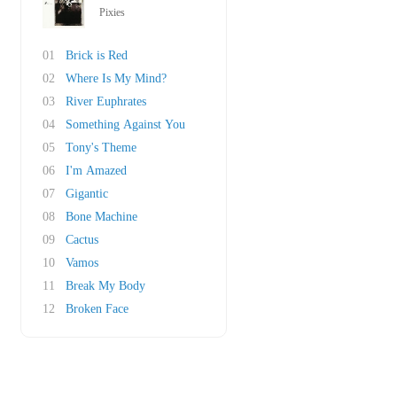
Pixies
01
Brick is Red
02
Where Is My Mind?
03
River Euphrates
04
Something Against You
05
Tony's Theme
06
I'm Amazed
07
Gigantic
08
Bone Machine
09
Cactus
10
Vamos
11
Break My Body
12
Broken Face