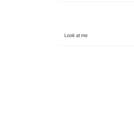
Look
at
me