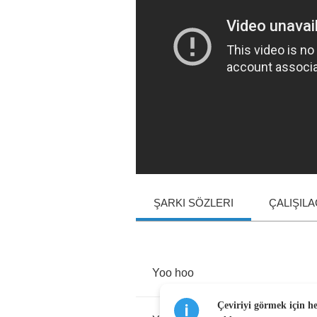
ŞARKI SÖZLERI
ÇALIŞIL
Yoo
hoo
Çeviriyi görmek için h