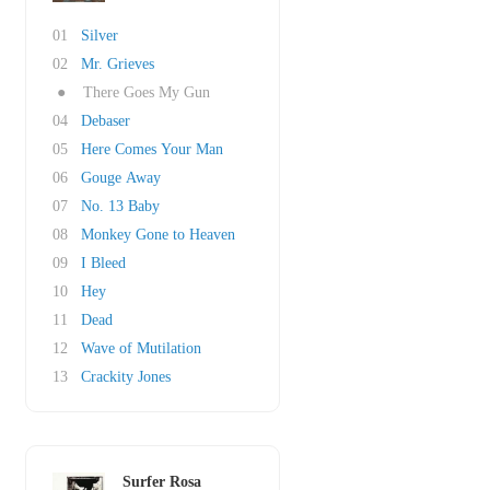
01
Silver
02
Mr. Grieves
●
There Goes My Gun
04
Debaser
05
Here Comes Your Man
06
Gouge Away
07
No. 13 Baby
08
Monkey Gone to Heaven
09
I Bleed
10
Hey
11
Dead
12
Wave of Mutilation
13
Crackity Jones
Surfer Rosa