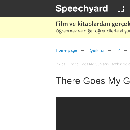
Film ve kitaplardan gerçek 
Öğrenmek ve diğer öğrencilerle alıştı
Home page
Şarkılar
P
Pixies – There Goes My Gun şarkı sözleri ve çev
There Goes My Gu