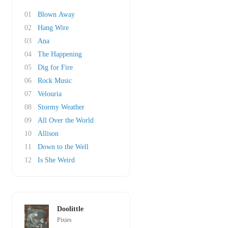
01
Blown Away
02
Hang Wire
03
Ana
04
The Happening
05
Dig for Fire
06
Rock Music
07
Velouria
08
Stormy Weather
09
All Over the World
10
Allison
11
Down to the Well
12
Is She Weird
Doolittle
Pixies