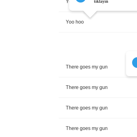
Yoo
hoo
tıklayın
Yoo
hoo
There
goes
my
gun
There
goes
my
gun
There
goes
my
gun
There
goes
my
gun