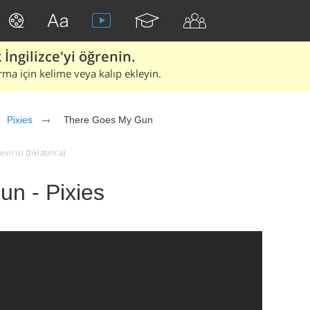
İngilizce'yi öğrenin.
rma için kelime veya kalıp ekleyin.
Pixies
There Goes My Gun
irisi (tıklatınca)
n - Pixies