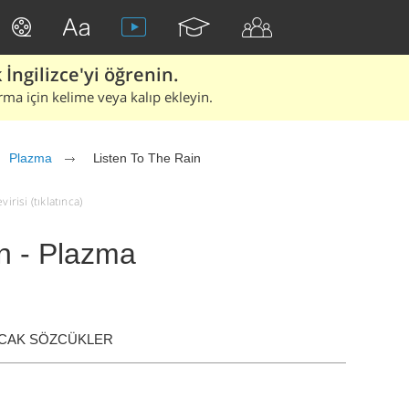
İngilizce'yi öğrenin.
rma için kelime veya kalıp ekleyin.
Plazma
Listen To The Rain
irisi (tıklatınca)
n - Plazma
ACAK SÖZCÜKLER