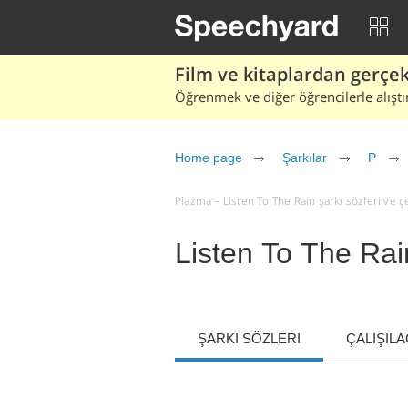
Film ve kitaplardan gerçek 
Öğrenmek ve diğer öğrencilerle alıştı
Home page
Şarkılar
P
Plazma – Listen To The Rain şarkı sözleri ve çev
Listen To The Rai
ŞARKI SÖZLERI
ÇALIŞIL