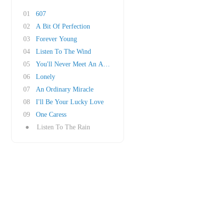
01
607
02
A Bit Of Perfection
03
Forever Young
04
Listen To The Wind
05
You'll Never Meet An Angel
06
Lonely
07
An Ordinary Miracle
08
I'll Be Your Lucky Love
09
One Caress
●
Listen To The Rain