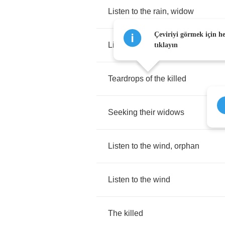
Listen
to
the
rain
,
widow
Çeviriyi görmek için h
Listen
to
the
rain
tıklayın
Teardrops
of
the
killed
Seeking
their
widows
Listen
to
the
wind
,
orphan
Listen
to
the
wind
The
killed