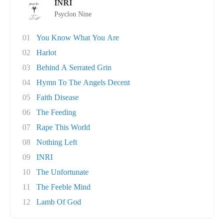
INRI
Psyclon Nine
01
You Know What You Are
02
Harlot
03
Behind A Serrated Grin
04
Hymn To The Angels Decent
05
Faith Disease
06
The Feeding
07
Rape This World
08
Nothing Left
09
INRI
10
The Unfortunate
11
The Feeble Mind
12
Lamb Of God