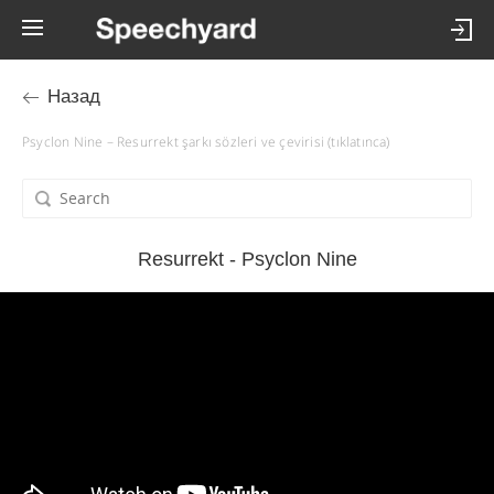
Назад
Psyclon Nine – Resurrekt şarkı sözleri ve çevirisi (tıklatınca)
Resurrekt - Psyclon Nine