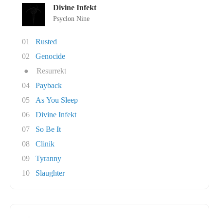
Divine Infekt
Psyclon Nine
01
Rusted
02
Genocide
●
Resurrekt
04
Payback
05
As You Sleep
06
Divine Infekt
07
So Be It
08
Clinik
09
Tyranny
10
Slaughter