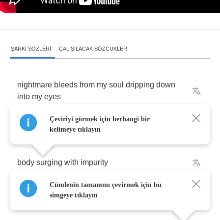
ŞARKI SÖZLERI
ÇALIŞILACAK SÖZCÜKLER
nightmare
bleeds
from
my
soul
dripping
down
into
my
eyes
Çeviriyi görmek için herhangi bir
embrace
the
tainted
offering
kelimeye tıklayın
body
surging
with
impurity
Cümlenin tamamını çevirmek için bu
kiss
the
burning
hatred
ground
into
my
being
simgeye tıklayın