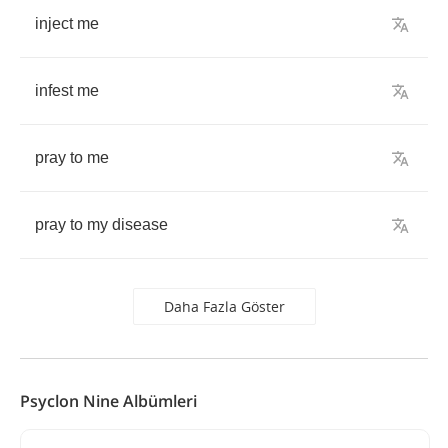
inject
me
infest
me
pray
to
me
pray
to
my
disease
Daha Fazla Göster
Psyclon Nine Albümleri