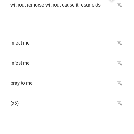
without
remorse
without
cause
it
resurrekts
inject
me
infest
me
pray
to
me
(
x
5)