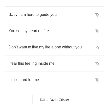
Baby
I
am
here
to
guide
you
You
set
my
heart
on
fire
Don
’
t
want
to
live
my
life
alone
without
you
I
fear
this
feeling
inside
me
It
’
s
so
hard
for
me
Daha Fazla Göster