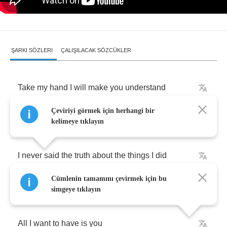
ŞARKI SÖZLERI
ÇALIŞILACAK SÖZCÜKLER
Take
my
hand
I
will
make
you
understand
Çeviriyi görmek için herhangi bir
I
’
m
in
vain
driving
on
a
different
lane
kelimeye tıklayın
I
never
said
the
truth
about
the
things
I
did
Cümlenin tamamını çevirmek için bu
But
I
’
m
in
love
for
sure
simgeye tıklayın
All
I
want
to
have
is
you