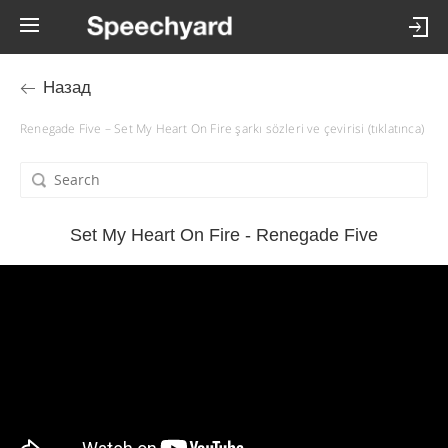
Назад
Renegade Five – Set My Heart On Fire şarkı sözleri ve çevirisi (tıklatınca)
Set My Heart On Fire - Renegade Five