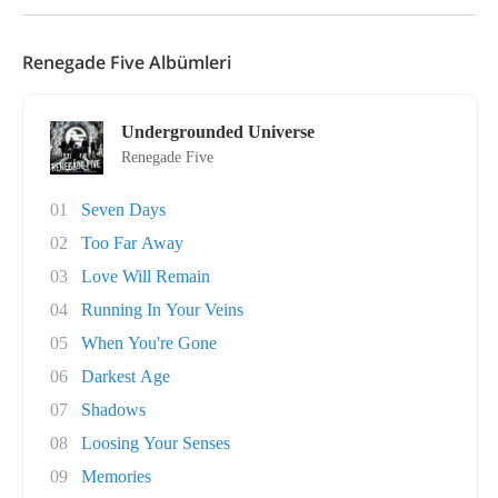
Renegade Five Albümleri
Undergrounded Universe
Renegade Five
01
Seven Days
02
Too Far Away
03
Love Will Remain
04
Running In Your Veins
05
When You're Gone
06
Darkest Age
07
Shadows
08
Loosing Your Senses
09
Memories