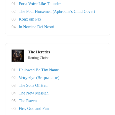
01
For a Voice Like Thunder
02
The Four Horsemen (Aphrodite's Child Cover)
03
Konx om Pax
04
In Nomine Dei Nostri
The Heretics
Rotting Christ
01
Hallowed Be Thy Name
02
Vetry zlye (Ветры злые)
03
The Sons Of Hell
04
The New Messiah
05
The Raven
06
Fire, God and Fear