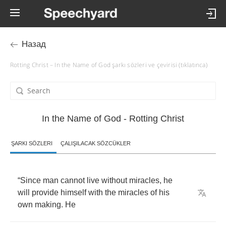
Назад
Rotting Christ – In the Name of God şarkı sözleri ve çevirisi (tıklatınca)
In the Name of God - Rotting Christ
ŞARKI SÖZLERI
ÇALIŞILACAK SÖZCÜKLER
“
Since
man
cannot
live
without
miracles
,
he
will
provide
himself
with
the
miracles
of
his
own
making
.
He