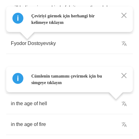
will
believe
in
any
kind
of
deity
eventhough
he
may
otherwise
be
a
heretic
,
an
atheist
,
and
a
Çeviriyi görmek için herhangi bir
rebel
” -
kelimeye tıklayın
Fyodor
Dostoyevsky
Cümlenin tamamını çevirmek için bu
Flames
simgeye tıklayın
in
the
age
of
hell
in
the
age
of
fire