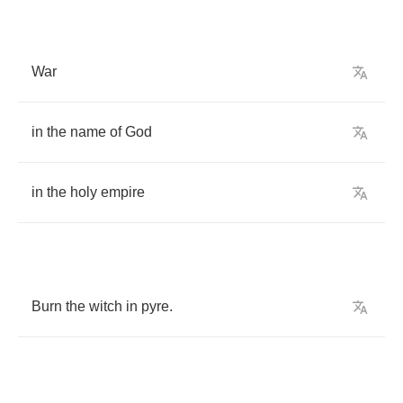
War
in
the
name
of
God
in
the
holy
empire
Burn
the
witch
in
pyre
.