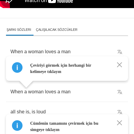
ŞARKI SÖZLERI
ÇALIŞILACAK SÖZCÜKLER
When
a
woman
loves
a
man
Çeviriyi görmek için herhangi bir
all
she
does
is
shout
kelimeye tıklayın
When
a
woman
loves
a
man
all
she
is
,
is
loud
Cümlenin tamamını çevirmek için bu
simgeye tıklayın