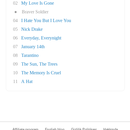
02
My Love Is Gone
●
Braver Soldier
04
I Hate You But I Love You
05
Nick Drake
06
Everyday, Everynight
07
January 14th
08
Tarantino
09
The Sun, The Trees
10
The Memory Is Cruel
11
A Hat
Affiliate program
English blog
Gizlilik Politikası
Hakkında