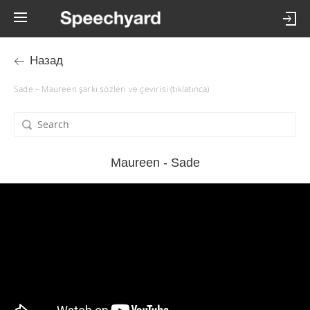
Назад
Sade – Maureen şarkı sözleri ve çevirisi (tıklatınca)
Maureen - Sade