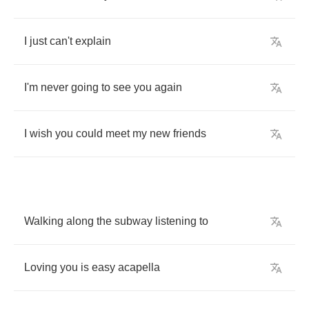
I
just
can't
explain
I'm
never
going
to
see
you
again
I
wish
you
could
meet
my
new
friends
Walking
along
the
subway
listening
to
Loving
you
is
easy
acapella