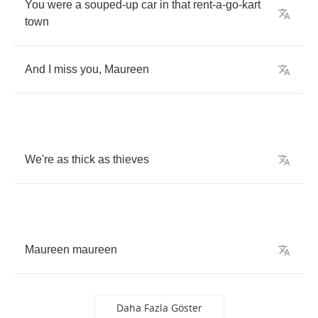
You
were
a
souped
-
up
car
in
that
rent
-
a
-
go
-
kart
town
And
I
miss
you
,
Maureen
We're
as
thick
as
thieves
Maureen
maureen
Daha Fazla Göster