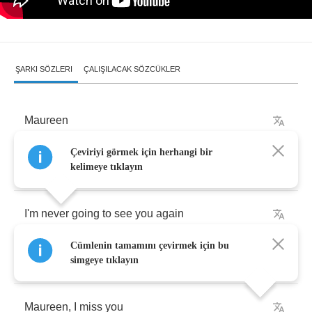
ŞARKI SÖZLERI
ÇALIŞILACAK SÖZCÜKLER
Maureen
Çeviriyi görmek için herhangi bir
It's
hard
to
explain
kelimeye tıklayın
I'm
never
going
to
see
you
again
Cümlenin tamamını çevirmek için bu
And
you'll
never
meet
my
new
friends
simgeye tıklayın
Maureen
,
I
miss
you