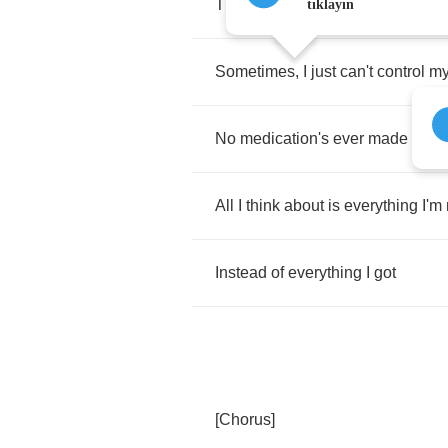
Thoughts
tıklayın
Sometimes
,
I
just
can't
control
m
No
medication's
ever
made
them
All
I
think
about
is
everything
I'm
Instead
of
everything
I
got
[
Chorus
]