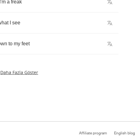
I'm
a
freak
what
I
see
own
to
my
feet
Daha Fazla Göster
Affiliate program
English blog