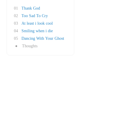
01
Thank God
02
Too Sad To Cry
03
At least i look cool
04
Smiling when i die
05
Dancing With Your Ghost
●
Thoughts