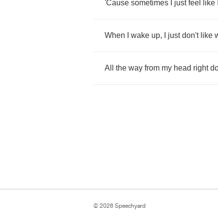
'Cause
sometimes
I
just
feel
like
When
I
wake
up
,
I
just
don't
like
All
the
way
from
my
head
right
d
© 2026 Speechyard