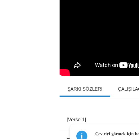
ŞARKI SÖZLERI
ÇALIŞIL
[
Verse
1]
Çeviriyi görmek için h