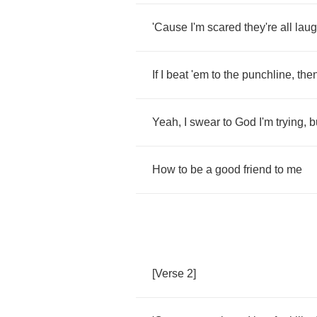
'Cause
I'm
scared
they're
all
laug
If
I
beat
'em
to
the
punchline
,
the
Yeah
,
I
swear
to
God
I'm
trying
,
b
How
to
be
a
good
friend
to
me
[
Verse
2]