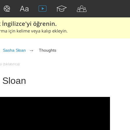
İngilizce'yi öğrenin.
rma için kelime veya kalıp ekleyin.
Sasha Sloan
Thoughts
 (tıklatınca)
 Sloan