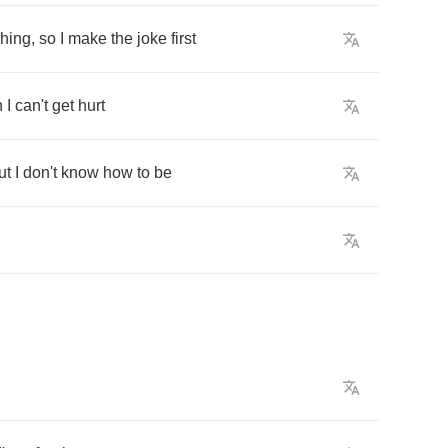
hing
,
so
I
make
the
joke
first
n
I
can't
get
hurt
ut
I
don't
know
how
to
be