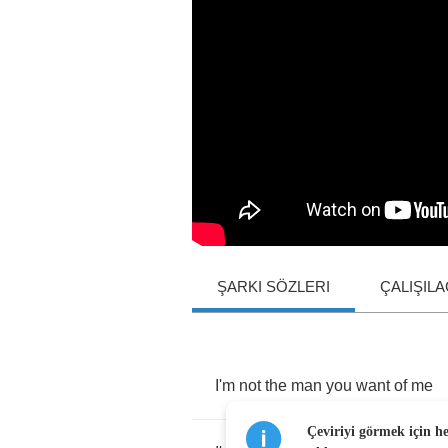
ŞARKI SÖZLERI
ÇALIŞIL
I'm
not
the
man
you
want
of
me
Çeviriyi görmek için h