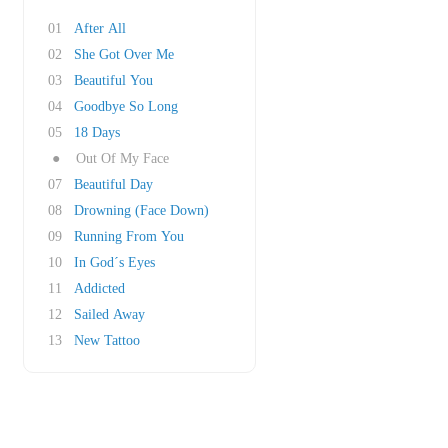
01
After All
02
She Got Over Me
03
Beautiful You
04
Goodbye So Long
05
18 Days
●
Out Of My Face
07
Beautiful Day
08
Drowning (Face Down)
09
Running From You
10
In God´s Eyes
11
Addicted
12
Sailed Away
13
New Tattoo