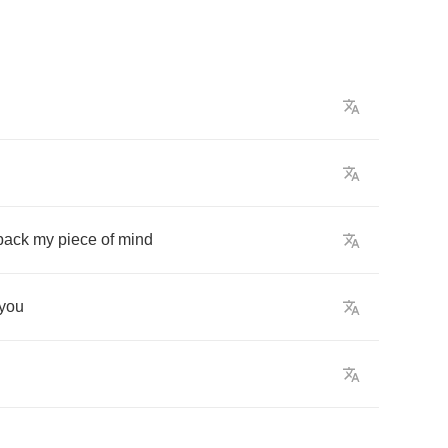
back
my
piece
of
mind
you