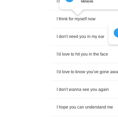
I'm
not
the
same
I
used
to
be
tıklayın
I
think
for
myself
now
I
don't
need
you
in
my
ear
I'd
love
to
hit
you
in
the
face
I'd
love
to
know
you've
gone
awa
I
don't
wanna
see
you
again
I
hope
you
can
understand
me