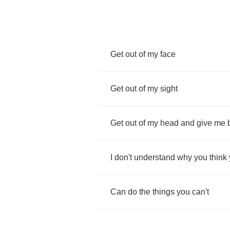
Get
out
of
my
face
Get
out
of
my
sight
Get
out
of
my
head
and
give
me
I
don't
understand
why
you
think
Can
do
the
things
you
can't