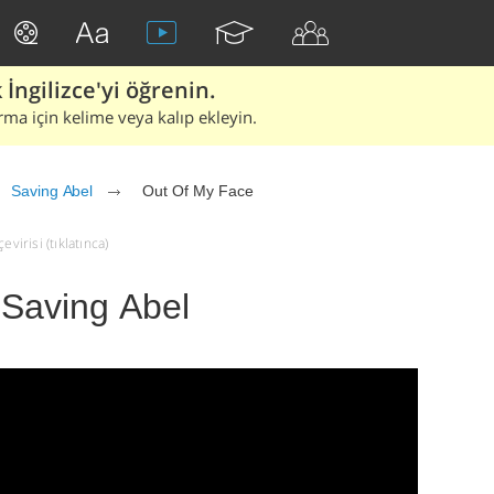
İngilizce'yi öğrenin.
rma için kelime veya kalıp ekleyin.
Saving Abel
Out Of My Face
virisi (tıklatınca)
 Saving Abel