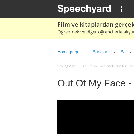
Film ve kitaplardan gerçek 
Öğrenmek ve diğer öğrencilerle alıştı
Home page
Şarkılar
S
Saving Abel – Out Of My Face şarkı sözleri ve çe
Out Of My Face -