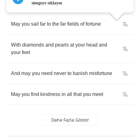
simgeye tıklayın
May
you
sail
far
to
the
far
fields
of
fortune
With
diamonds
and
pearls
at
your
head
and
your
feet
And
may
you
need
never
to
banish
misfortune
May
you
find
kindness
in
all
that
you
meet
Daha Fazla Göster