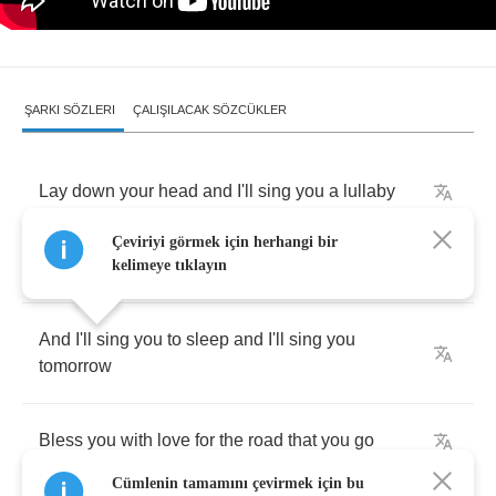
ŞARKI SÖZLERI
ÇALIŞILACAK SÖZCÜKLER
Lay
down
your
head
and
I'll
sing
you
a
lullaby
Çeviriyi görmek için herhangi bir
Back
to
the
years
of
loo
-
li
lai
-
lay
kelimeye tıklayın
And
I'll
sing
you
to
sleep
and
I'll
sing
you
tomorrow
Bless
you
with
love
for
the
road
that
you
go
Cümlenin tamamını çevirmek için bu