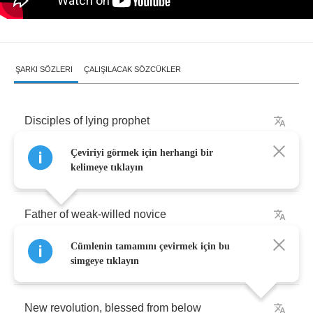
ŞARKI SÖZLERI
ÇALIŞILACAK SÖZCÜKLER
Disciples
of
lying
prophet
Çeviriyi görmek için herhangi bir
Kill
’
em
all
to
devastation
kelimeye tıklayın
Father
of
weak
-
willed
novice
Cümlenin tamamını çevirmek için bu
I
Show
no
mercy
to
your
weak
creations
simgeye tıklayın
New
revolution
,
blessed
from
below