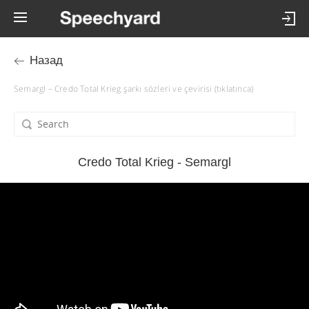
Назад
Semargl – Credo Total Krieg şarkı sözleri ve çevirisi (tıklatınca)
Credo Total Krieg - Semargl