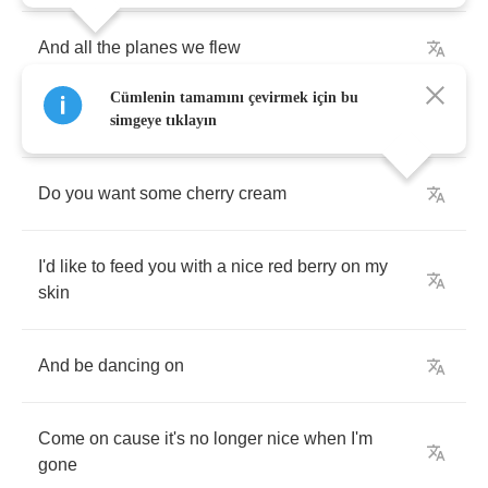
And
all
the
planes
we
flew
Cümlenin tamamını çevirmek için bu
I
love
that
and
I
wanna
always
do
it
with
you
simgeye tıklayın
Do
you
want
some
cherry
cream
I'd
like
to
feed
you
with
a
nice
red
berry
on
my
skin
And
be
dancing
on
Come
on
cause
it's
no
longer
nice
when
I'm
gone