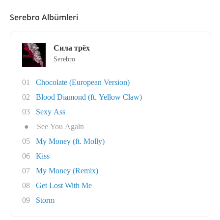
Serebro Albümleri
Сила трёх
Serebro
01
Chocolate (European Version)
02
Blood Diamond (ft. Yellow Claw)
03
Sexy Ass
●
See You Again
05
My Money (ft. Molly)
06
Kiss
07
My Money (Remix)
08
Get Lost With Me
09
Storm