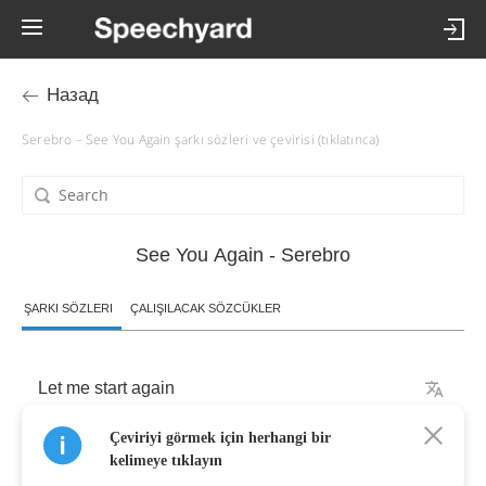
Назад
Serebro – See You Again şarkı sözleri ve çevirisi (tıklatınca)
See You Again - Serebro
ŞARKI SÖZLERI
ÇALIŞILACAK SÖZCÜKLER
Let
me
start
again
Çeviriyi görmek için herhangi bir
I'll
tell
you
all
about
The
love
and
sex
I
gain
kelimeye tıklayın