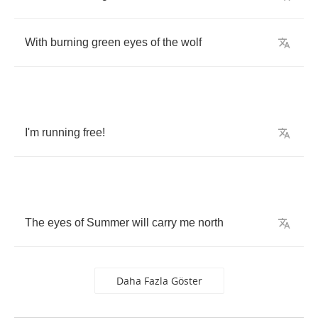
With
burning
green
eyes
of
the
wolf
I'm
running
free
!
The
eyes
of
Summer
will
carry
me
north
Daha Fazla Göster