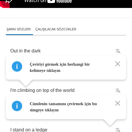
ŞARKI SÖZLERI
ÇALIŞILACAK SÖZCÜKLER
Out
in
the
dark
Çeviriyi görmek için herhangi bir
At
home
on
the
edge
kelimeye tıklayın
I'm
climbing
on
top
of
the
world
Cümlenin tamamını çevirmek için bu
As
north
wind
blows
simgeye tıklayın
I
stand
on
a
ledge