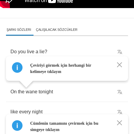
ŞARKI SÖZLERI
ÇALIŞILACAK SÖZCÜKLER
Do
you
live
a
lie
?
Çeviriyi görmek için herhangi bir
Are
you
lost
in
life
?
kelimeye tıklayın
On
the
wane
tonight
like
every
night
Cümlenin tamamını çevirmek için bu
simgeye tıklayın