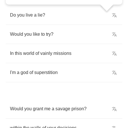
Do
you
live
a
lie
?
Would
you
like
to
try
?
In
this
world
of
vainly
missions
I'm
a
god
of
superstition
Would
you
grant
me
a
savage
prison
?
within
the
walls
of
your
decisions