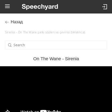
Назад
Sirenia – On The Wane şarkı sözleri ve çevirisi (tıklatınca)
On The Wane - Sirenia