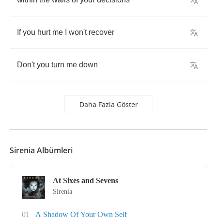
If
you
hurt
me
I
won't
recover
Don't
you
turn
me
down
Daha Fazla Göster
Sirenia Albümleri
At Sixes and Sevens
Sirenia
01
A Shadow Of Your Own Self