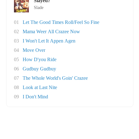
Slayed?
Slade
01
Let The Good Times Roll/Feel So Fine
02
Mama Weer All Crazee Now
03
I Won't Let It Appen Agen
04
Move Over
05
How D'you Ride
06
Gudbuy Gudbuy
07
The Whole World's Goin' Crazee
08
Look at Last Nite
09
I Don't Mind