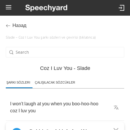
Назад
Slade – Coz I Luv You şarkı sözleri ve çevirisi (tıklatınca)
Coz I Luv You - Slade
ŞARKI SÖZLERI
ÇALIŞILACAK SÖZCÜKLER
I
won't
laugh
at
you
when
you
boo
-
hoo
-
hoo
coz
I
luv
you