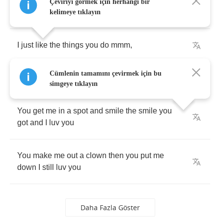
I
can
turn
my
back
on
the
things
you
lack
coz
I
Çeviriyi görmek için herhangi bir
luv
you
kelimeye tıklayın
I
just
like
the
things
you
do
mmm
,
Cümlenin tamamını çevirmek için bu
don't
you
change
the
things
you
do
mmm
simgeye tıklayın
You
get
me
in
a
spot
and
smile
the
smile
you
got
and
I
luv
you
You
make
me
out
a
clown
then
you
put
me
down
I
still
luv
you
Daha Fazla Göster