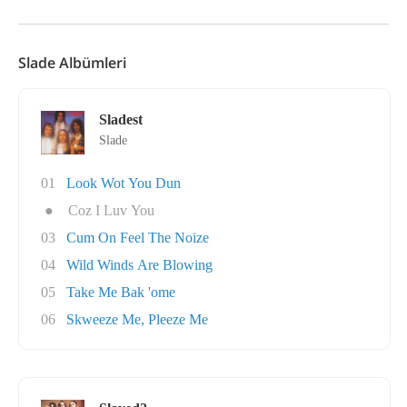
Slade Albümleri
Sladest
Slade
01
Look Wot You Dun
●
Coz I Luv You
03
Cum On Feel The Noize
04
Wild Winds Are Blowing
05
Take Me Bak 'ome
06
Skweeze Me, Pleeze Me