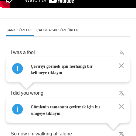
ŞARKI SÖZLERI
ÇALIŞILACAK SÖZCÜKLER
I
was
a
fool
Çeviriyi görmek için herhangi bir
I
told
a
lie
kelimeye tıklayın
I
did
you
wrong
Cümlenin tamamını çevirmek için bu
I
made
you
cry
simgeye tıklayın
So
now
i'm
walking
all
alone