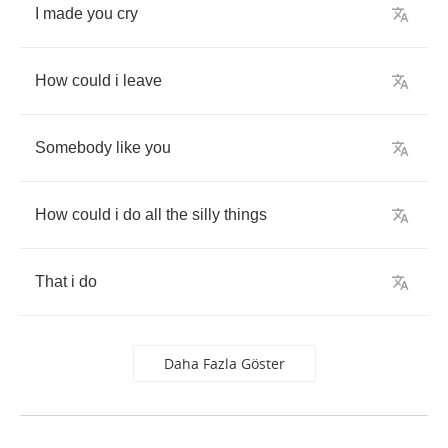
I
made
you
cry
How
could
i
leave
Somebody
like
you
How
could
i
do
all
the
silly
things
That
i
do
Daha Fazla Göster