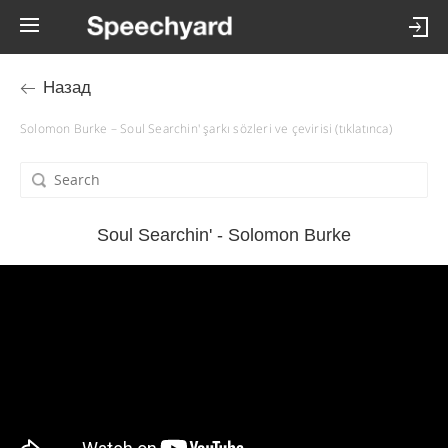
Назад
Solomon Burke – Soul Searchin' şarkı sözleri ve çevirisi (tıklatınca)
Soul Searchin' - Solomon Burke