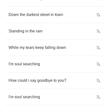
Down
the
darkest
street
in
town
Standing
in
the
rain
While
my
tears
keep
falling
down
I'm
soul
searching
How
could
i
say
goodbye
to
you
?
I'm
soul
searching