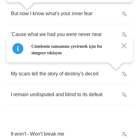
But
now
I
know
what's
your
inner
fear
'Cause
what
we
had
you
were
never
near
Cümlenin tamamını çevirmek için bu
simgeye tıklayın
My
scars
tell
the
story
of
destiny's
deceit
I
remain
undisputed
and
blind
to
its
defeat
It
won't
-
Won't
break
me