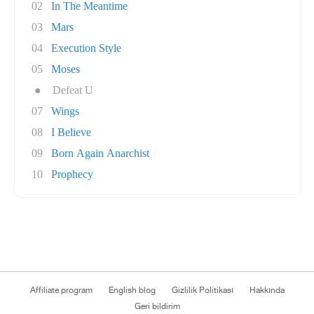
02
In The Meantime
03
Mars
04
Execution Style
05
Moses
●
Defeat U
07
Wings
08
I Believe
09
Born Again Anarchist
10
Prophecy
Affiliate program
English blog
Gizlilik Politikası
Hakkında
Geri bildirim