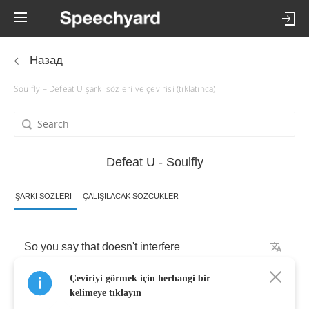
Назад
Soulfly – Defeat U şarkı sözleri ve çevirisi (tıklatınca)
Defeat U - Soulfly
ŞARKI SÖZLERI
ÇALIŞILACAK SÖZCÜKLER
So
you
say
that
doesn't
interfere
Çeviriyi görmek için herhangi bir
And
you
don't
care
what
happens
here
kelimeye tıklayın