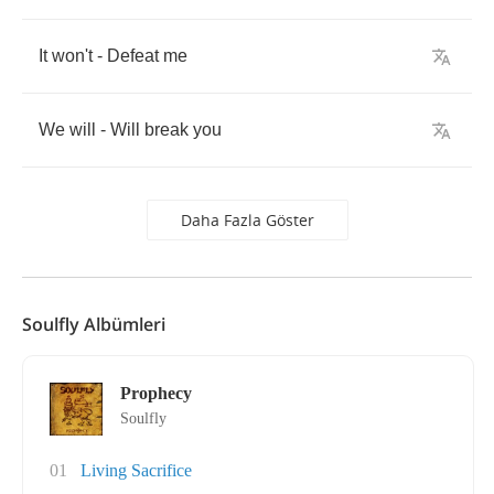
It
won't
-
Defeat
me
We
will
-
Will
break
you
Daha Fazla Göster
Soulfly Albümleri
Prophecy
Soulfly
01
Living Sacrifice