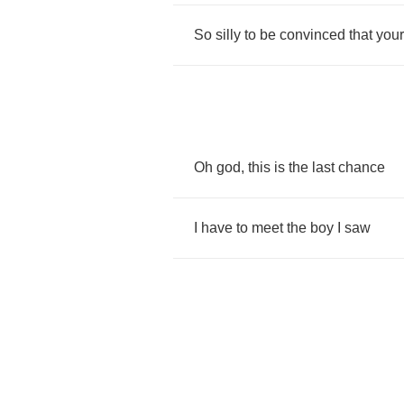
So
silly
to
be
convinced
that
your
Oh
god
,
this
is
the
last
chance
I
have
to
meet
the
boy
I
saw