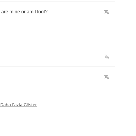
are
mine
or
am
I
fool
?
Daha Fazla Göster