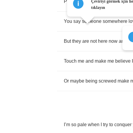
Please
console
me
now
like
no
Çeviriyi görmek için h
tıklayın
You
say
someone
somewhere
l
But
they
are
not
here
now
and
it
’
Touch
me
and
make
me
believe
I
Or
maybe
being
screwed
make
I
’
m
so
pale
when
I
try
to
conquer