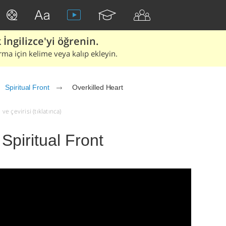
İngilizce'yi öğrenin.
rma için kelime veya kalıp ekleyin.
Spiritual Front
Overkilled Heart
ve çevirisi (tıklatınca)
 Spiritual Front