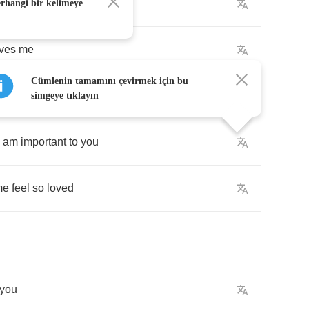
one
else
can
erhangi bir kelimeye
oves
me
Cümlenin tamamını çevirmek için bu
s
not
you
simgeye tıklayın
am
important
to
you
me
feel
so
loved
you