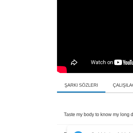
ŞARKI SÖZLERI
ÇALIŞIL
Taste
my
body
to
know
my
long
d