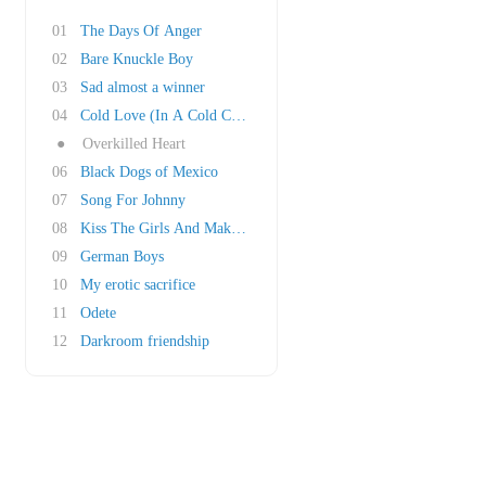
01
The Days Of Anger
02
Bare Knuckle Boy
03
Sad almost a winner
04
Cold Love (In A Cold Coffin)
●
Overkilled Heart
06
Black Dogs of Mexico
07
Song For Johnny
08
Kiss The Girls And Make Them Die
09
German Boys
10
My erotic sacrifice
11
Odete
12
Darkroom friendship