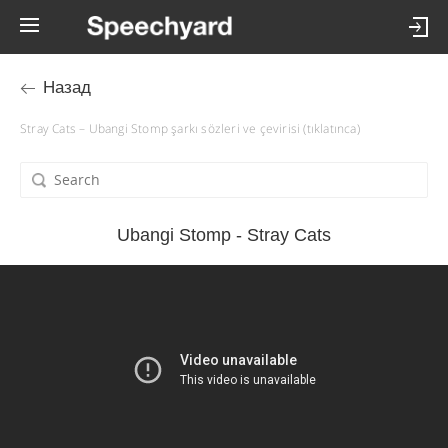
Назад
Stray Cats – Ubangi Stomp şarkı sözleri ve çevirisi (tıklatınca)
Ubangi Stomp - Stray Cats