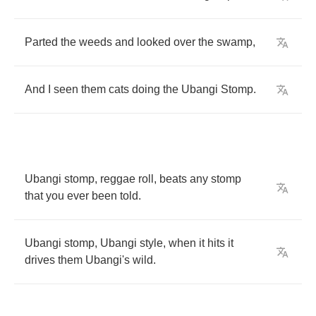
Parted
the
weeds
and
looked
over
the
swamp
,
And
I
seen
them
cats
doing
the
Ubangi
Stomp
.
Ubangi
stomp
,
reggae
roll
,
beats
any
stomp
that
you
ever
been
told
.
Ubangi
stomp
,
Ubangi
style
,
when
it
hits
it
drives
them
Ubangi's
wild
.