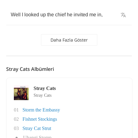
Well
I
looked
up
the
chief
he
invited
me
in
,
Daha Fazla Göster
Stray Cats Albümleri
Stray Cats
Stray Cats
01
Storm the Embassy
02
Fishnet Stockings
03
Stray Cat Strut
●
Ubangi Stomp