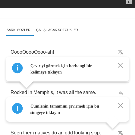
ŞARKI SÖZLERI
ÇALIŞILACAK SÖZCÜKLER
OoooOoooOooo
-
ah
!
Çeviriyi görmek için herhangi bir
Well
I
rocked
over
Italy
and
I
rocked
over
Spain
kelimeye tıklayın
Rocked
in
Memphis
,
it
was
all
the
same
.
Cümlenin tamamını çevirmek için bu
'Till
I
rocked
to
Africa
and
rolled
off
the
ship
,
simgeye tıklayın
Seen
them
natives
do
an
odd
looking
skip
.