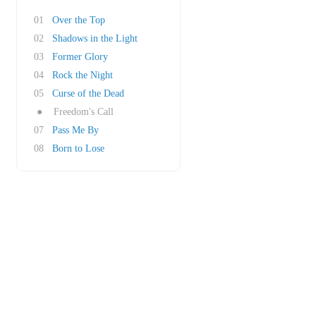
01
Over the Top
02
Shadows in the Light
03
Former Glory
04
Rock the Night
05
Curse of the Dead
●
Freedom's Call
07
Pass Me By
08
Born to Lose