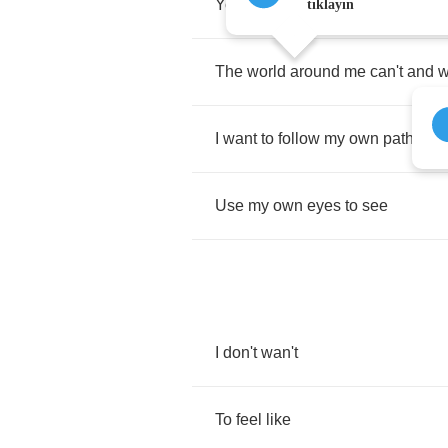
You
hear
so
many
lies
and
see
s
tıklayın
The
world
around
me
can't
and
w
I
want
to
follow
my
own
path
Use
my
own
eyes
to
see
I
don't
wan't
To
feel
like