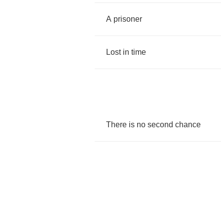
A
prisoner
Lost
in
time
There
is
no
second
chance