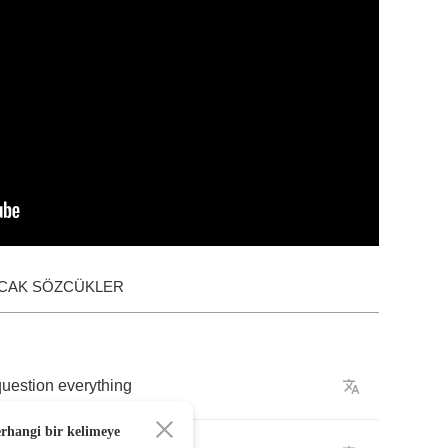
ACAK SÖZCÜKLER
question
everything
erhangi bir kelimeye