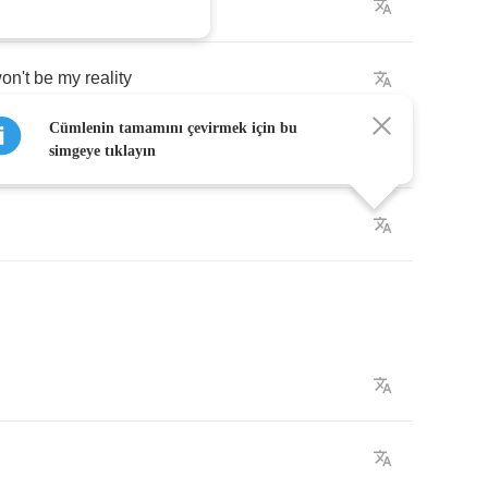
o
many
different
things
on't
be
my
reality
Cümlenin tamamını çevirmek için bu
simgeye tıklayın