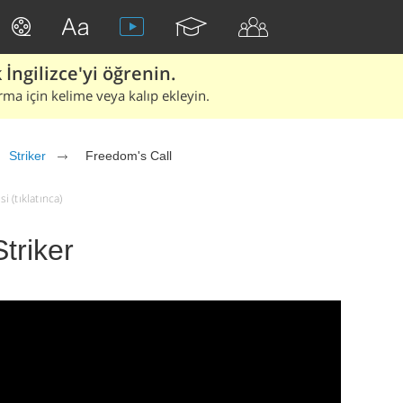
İngilizce'yi öğrenin.
rma için kelime veya kalıp ekleyin.
Striker
Freedom's Call
i (tıklatınca)
triker