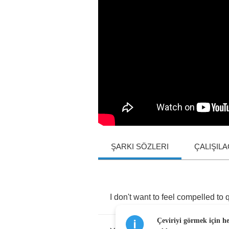
ŞARKI SÖZLERI
ÇALIŞIL
I
don't
want
to
feel
compelled
to
Çeviriyi görmek için h