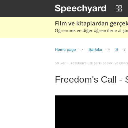
Film ve kitaplardan gerçek 
Öğrenmek ve diğer öğrencilerle alıştı
Home page
Şarkılar
S
Striker – Freedom's Call şarkı sözleri ve çeviris
Freedom's Call - S