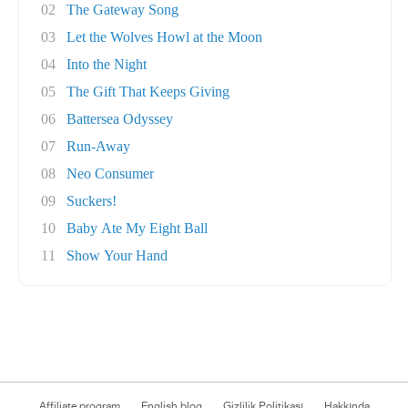
02
The Gateway Song
03
Let the Wolves Howl at the Moon
04
Into the Night
05
The Gift That Keeps Giving
06
Battersea Odyssey
07
Run-Away
08
Neo Consumer
09
Suckers!
10
Baby Ate My Eight Ball
11
Show Your Hand
Affiliate program
English blog
Gizlilik Politikası
Hakkında