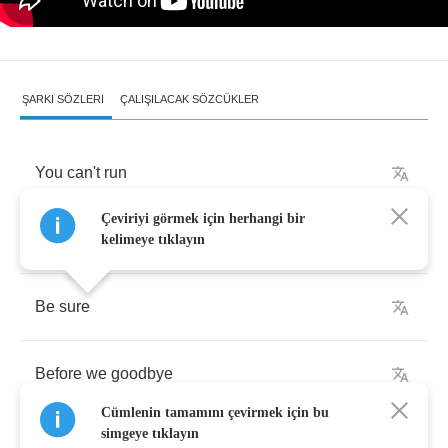
ŞARKI SÖZLERI
ÇALIŞILACAK SÖZCÜKLER
You
can't
run
Çeviriyi görmek için herhangi bir
Though
you
might
try
kelimeye tıklayın
Be
sure
Before
we
goodbye
Cümlenin tamamını çevirmek için bu
simgeye tıklayın