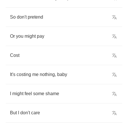
So
don't
pretend
Or
you
might
pay
Cost
It's
costing
me
nothing
,
baby
I
might
feel
some
shame
But
I
don't
care