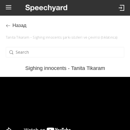
Назад
Tanita Tikaram – Sighing innocents şarkı sözleri ve çevirisi (tıklatınca)
Sighing innocents - Tanita Tikaram