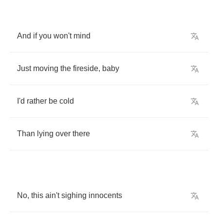
And
if
you
won't
mind
Just
moving
the
fireside
,
baby
I'd
rather
be
cold
Than
lying
over
there
No
,
this
ain't
sighing
innocents