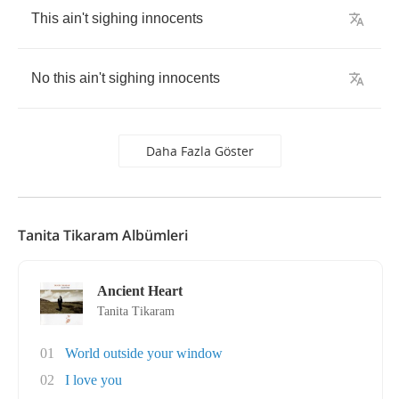
This
ain't
sighing
innocents
No
this
ain't
sighing
innocents
Daha Fazla Göster
Tanita Tikaram Albümleri
Ancient Heart
Tanita Tikaram
01
World outside your window
02
I love you