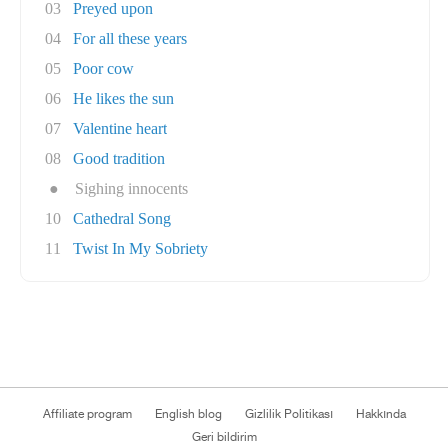
03
Preyed upon
04
For all these years
05
Poor cow
06
He likes the sun
07
Valentine heart
08
Good tradition
●
Sighing innocents
10
Cathedral Song
11
Twist In My Sobriety
Affiliate program
English blog
Gizlilik Politikası
Hakkında
Geri bildirim