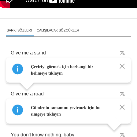
ŞARKI SÖZLERI
ÇALIŞILACAK SÖZCÜKLER
Give
me
a
stand
Çeviriyi görmek için herhangi bir
A
standing
ovation
,
baby
kelimeye tıklayın
Give
me
a
road
Cümlenin tamamını çevirmek için bu
Which
I
can
tail
simgeye tıklayın
You
don't
know
nothing
,
baby