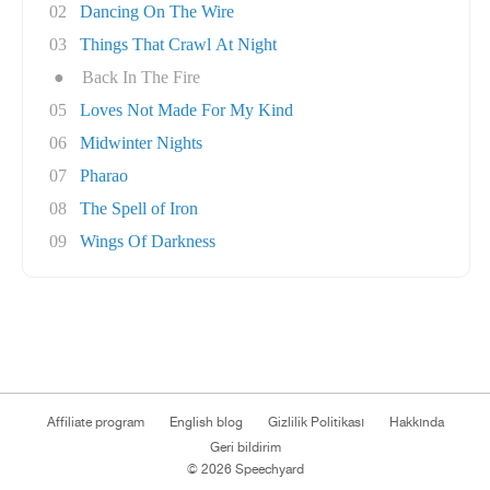
02
Dancing On The Wire
03
Things That Crawl At Night
●
Back In The Fire
05
Loves Not Made For My Kind
06
Midwinter Nights
07
Pharao
08
The Spell of Iron
09
Wings Of Darkness
Affiliate program
English blog
Gizlilik Politikası
Hakkında
Geri bildirim
© 2026 Speechyard