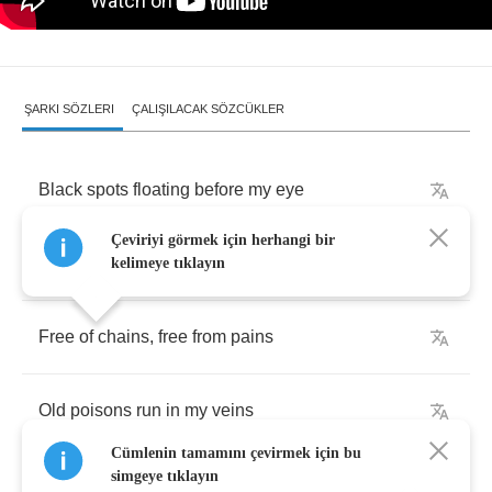
ŞARKI SÖZLERI
ÇALIŞILACAK SÖZCÜKLER
Black
spots
floating
before
my
eye
Çeviriyi görmek için herhangi bir
Solar
wind
shouting
from
the
sky
kelimeye tıklayın
Free
of
chains
,
free
from
pains
Old
poisons
run
in
my
veins
Cümlenin tamamını çevirmek için bu
simgeye tıklayın