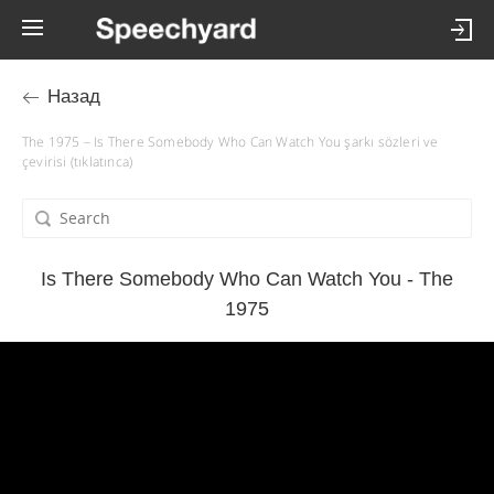
Назад
The 1975 – Is There Somebody Who Can Watch You şarkı sözleri ve
çevirisi (tıklatınca)
Is There Somebody Who Can Watch You - The
1975