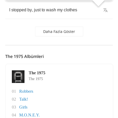
I
stopped
by
,
just
to
wash
my
clothes
Daha Fazla Göster
The 1975 Albümleri
The 1975
The 1975
01
Robbers
02
Talk!
03
Girls
04
M.O.N.E.Y.