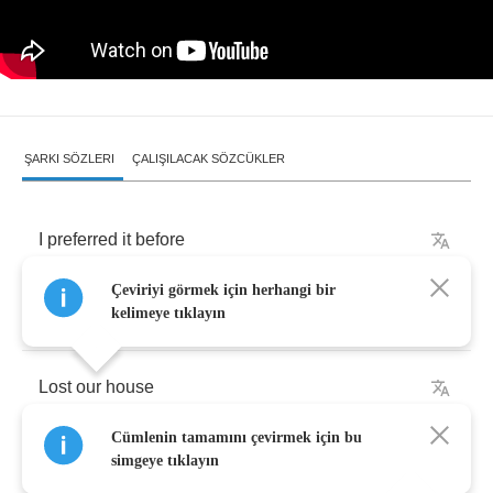
ŞARKI SÖZLERI
ÇALIŞILACAK SÖZCÜKLER
I
preferred
it
before
Çeviriyi görmek için herhangi bir
We
should
ring
dad
more
kelimeye tıklayın
Lost
our
house
Cümlenin tamamını çevirmek için bu
Hold
me
close
simgeye tıklayın