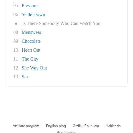
05
Pressure
06
Settle Down
●
Is There Somebody Who Can Watch You
08
Menswear
09
Chocolate
10
Heart Out
11
The City
12
She Way Out
13
Sex
Affiliate program
English blog
Gizlilik Politikası
Hakkında
Geri bildirim