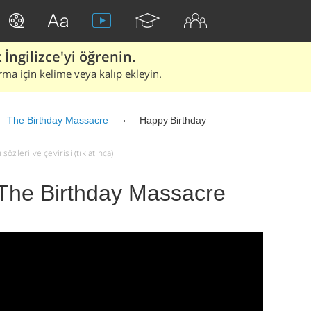
İngilizce'yi öğrenin.
rma için kelime veya kalıp ekleyin.
The Birthday Massacre
Happy Birthday
zleri ve çevirisi (tıklatınca)
 The Birthday Massacre