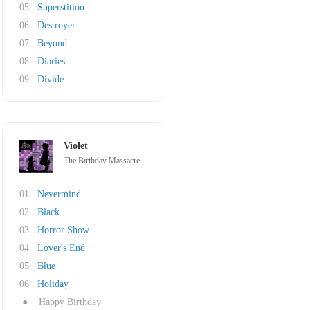
05
Superstition
06
Destroyer
07
Beyond
08
Diaries
09
Divide
Violet
The Birthday Massacre
01
Nevermind
02
Black
03
Horror Show
04
Lover's End
05
Blue
06
Holiday
●
Happy Birthday