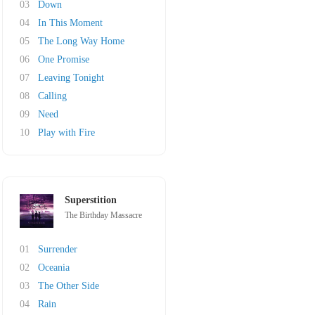
03
Down
04
In This Moment
05
The Long Way Home
06
One Promise
07
Leaving Tonight
08
Calling
09
Need
10
Play with Fire
Superstition
The Birthday Massacre
01
Surrender
02
Oceania
03
The Other Side
04
Rain