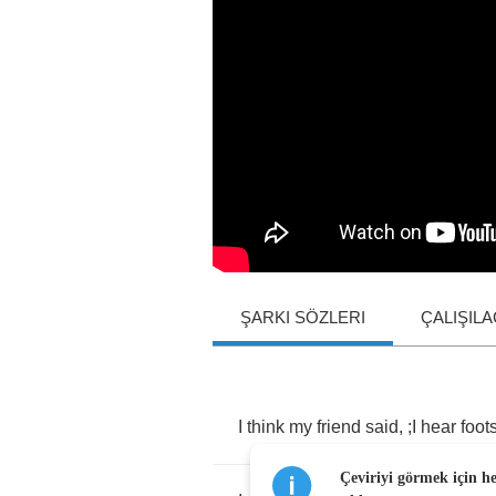
ŞARKI SÖZLERI
ÇALIŞIL
I
think
my
friend
said
, ;
I
hear
foot
Çeviriyi görmek için h