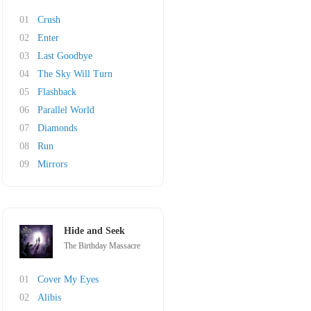
01
Crush
02
Enter
03
Last Goodbye
04
The Sky Will Turn
05
Flashback
06
Parallel World
07
Diamonds
08
Run
09
Mirrors
Hide and Seek
The Birthday Massacre
01
Cover My Eyes
02
Alibis