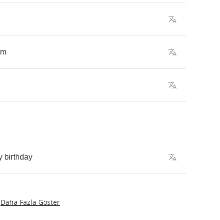
em
y
birthday
Daha Fazla Göster