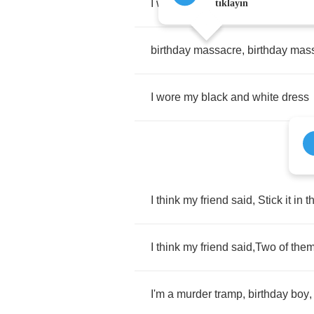
I
wore
my
black
and
white
dress
tıklayın
birthday
massacre
,
birthday
mas
I
wore
my
black
and
white
dress
I
think
my
friend
said
,
Stick
it
in
t
I
think
my
friend
said
,
Two
of
the
I'm
a
murder
tramp
,
birthday
boy
,