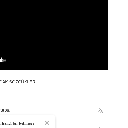
ACAK SÖZCÜKLER
steps
.
erhangi bir kelimeye