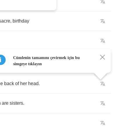
to
the
sacre
,
birthday
Cümlenin tamamını çevirmek için bu
simgeye tıklayın
he
back
of
her
head
.
m
are
sisters
.