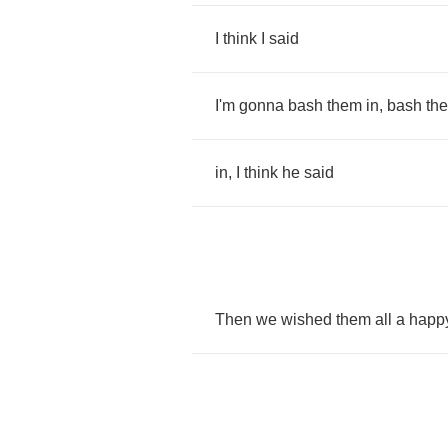
I
think
I
said
I'm
gonna
bash
them
in
,
bash
th
in
,
I
think
he
said
Then
we
wished
them
all
a
happ