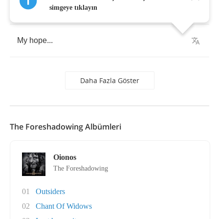
hope
.
simgeye tıklayın
My
hope
...
Daha Fazla Göster
The Foreshadowing Albümleri
Oionos
The Foreshadowing
01
Outsiders
02
Chant Of Widows