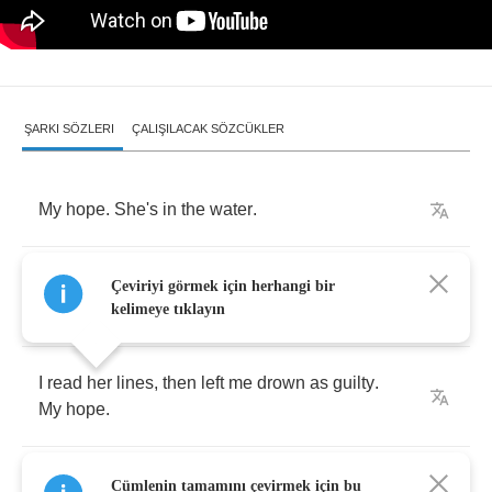
ŞARKI SÖZLERI
ÇALIŞILACAK SÖZCÜKLER
My
hope
.
She's
in
the
water
.
I
swear
I
saw
at
night
when
she
left
me
.
My
Çeviriyi görmek için herhangi bir
hope
.
kelimeye tıklayın
I
read
her
lines
,
then
left
me
drown
as
guilty
.
My
hope
.
And
through
the
window
spied
on
me
.
My
Cümlenin tamamını çevirmek için bu