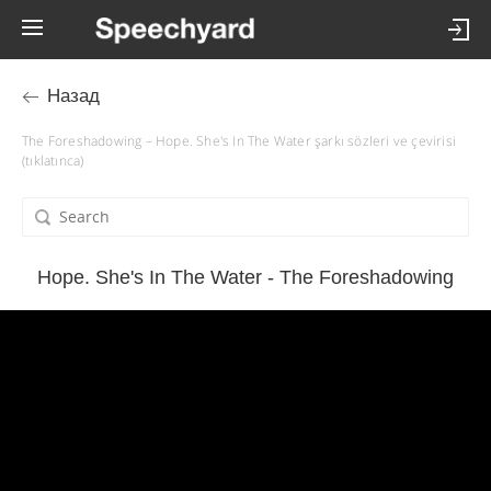
Назад
The Foreshadowing – Hope. She's In The Water şarkı sözleri ve çevirisi
(tıklatınca)
Hope. She's In The Water - The Foreshadowing