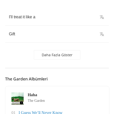
I'll
treat
it
like
a
Gift
Daha Fazla Göster
The Garden Albümleri
Haha
The Garden
01
I Guess We’ll Never Know