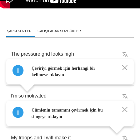
ŞARKI SÖZLERI
ÇALIŞILACAK SÖZCÜKLER
The
pressure
grid
looks
high
Çeviriyi görmek için herhangi bir
The
charts
are
up
this
month
kelimeye tıklayın
I'm
so
motivated
Cümlenin tamamını çevirmek için bu
I
can
barely
speak
simgeye tıklayın
My
troops
and
I
will
make
it