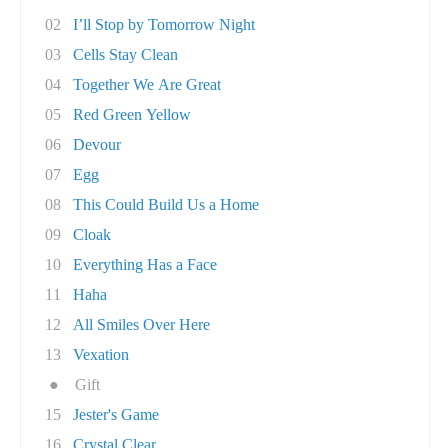
02
I’ll Stop by Tomorrow Night
03
Cells Stay Clean
04
Together We Are Great
05
Red Green Yellow
06
Devour
07
Egg
08
This Could Build Us a Home
09
Cloak
10
Everything Has a Face
11
Haha
12
All Smiles Over Here
13
Vexation
●
Gift
15
Jester's Game
16
Crystal Clear