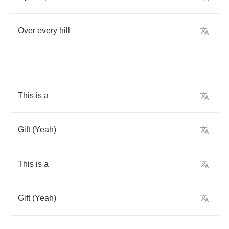
Over
every
hill
This
is
a
Gift
(
Yeah
)
This
is
a
Gift
(
Yeah
)