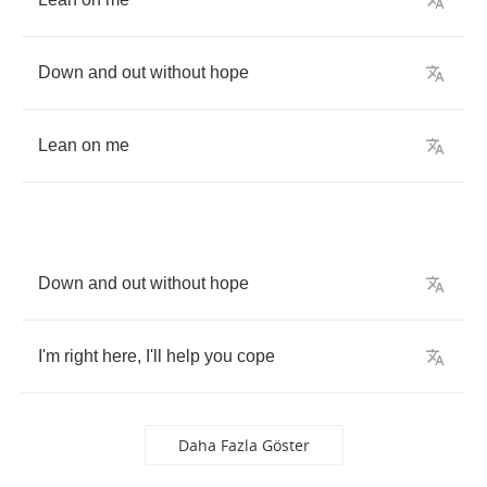
Down
and
out
without
hope
Lean
on
me
Down
and
out
without
hope
I'm
right
here
,
I'll
help
you
cope
Daha Fazla Göster