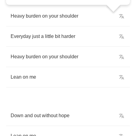
Heavy
burden
on
your
shoulder
Everyday
just
a
little
bit
harder
Heavy
burden
on
your
shoulder
Lean
on
me
Down
and
out
without
hope
Lean
on
me