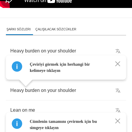
ŞARKI SÖZLERI
ÇALIŞILACAK SÖZCÜKLER
Heavy
burden
on
your
shoulder
Çeviriyi görmek için herhangi bir
Lean
on
me
kelimeye tıklayın
Heavy
burden
on
your
shoulder
Lean
on
me
Cümlenin tamamını çevirmek için bu
simgeye tıklayın