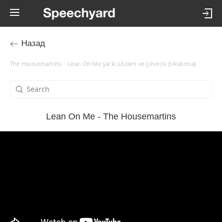
Назад
The Housemartins – Lean On Me şarkı sözleri ve çevirisi (tıklatınca)
Lean On Me - The Housemartins