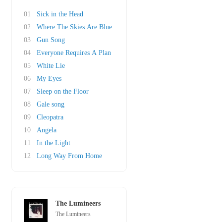
01
Sick in the Head
02
Where The Skies Are Blue
03
Gun Song
04
Everyone Requires A Plan
05
White Lie
06
My Eyes
07
Sleep on the Floor
08
Gale song
09
Cleopatra
10
Angela
11
In the Light
12
Long Way From Home
The Lumineers
The Lumineers