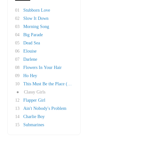
01
Stubborn Love
02
Slow It Down
03
Morning Song
04
Big Parade
05
Dead Sea
06
Elouise
07
Darlene
08
Flowers In Your Hair
09
Ho Hey
10
This Must Be the Place (Naïve Melody)
●
Classy Girls
12
Flapper Girl
13
Ain't Nobody's Problem
14
Charlie Boy
15
Submarines