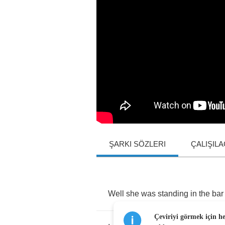
ŞARKI SÖZLERI
ÇALIŞIL
Well
she
was
standing
in
the
bar
Çeviriyi görmek için h