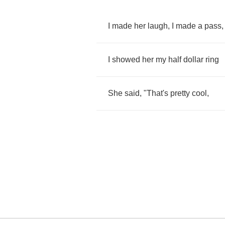
I
made
her
laugh
,
I
made
a
pass
,
I
showed
her
my
half
dollar
ring
She
said
, "
That's
pretty
cool
,