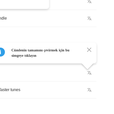
ndle
Cümlenin tamamını çevirmek için bu
been
simgeye tıklayın
faster
tunes