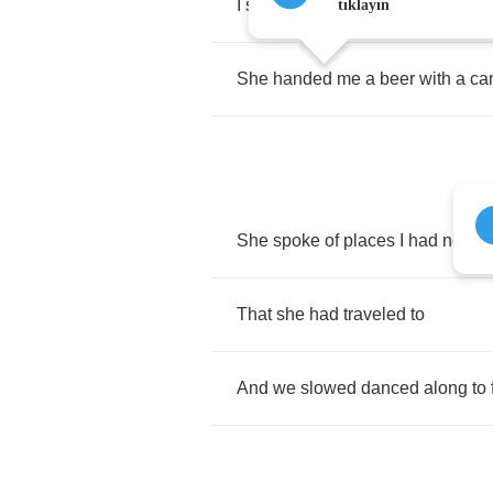
I
said
, "
Hello
,
how
do
you
do
?"
tıklayın
She
handed
me
a
beer
with
a
ca
She
spoke
of
places
I
had
never
That
she
had
traveled
to
And
we
slowed
danced
along
to