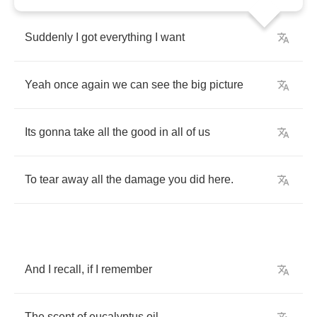
Suddenly
I
got
everything
I
want
Yeah
once
again
we
can
see
the
big
picture
Its
gonna
take
all
the
good
in
all
of
us
To
tear
away
all
the
damage
you
did
here
.
And
I
recall
,
if
I
remember
The
scent
of
eucalyptus
oil