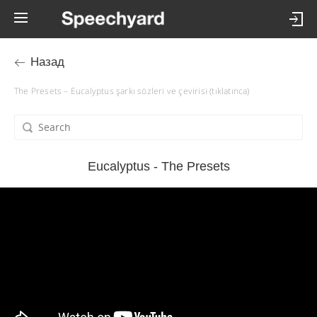
Назад
The Presets – Eucalyptus şarkı sözleri ve çevirisi (tıklatınca)
Eucalyptus - The Presets