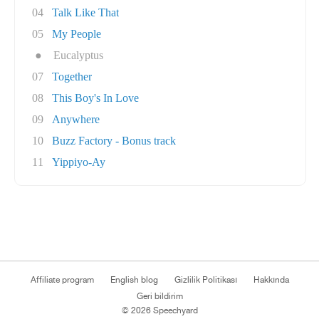
04
Talk Like That
05
My People
●
Eucalyptus
07
Together
08
This Boy's In Love
09
Anywhere
10
Buzz Factory - Bonus track
11
Yippiyo-Ay
Affiliate program
English blog
Gizlilik Politikası
Hakkında
Geri bildirim
© 2026 Speechyard