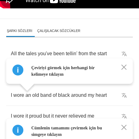
ŞARKI SÖZLERI
ÇALIŞILACAK SÖZCÜKLER
All
the
tales
you've
been
tellin'
from
the
start
Çeviriyi görmek için herhangi bir
Said
'em
loud
but
I
never
believed
'em
kelimeye tıklayın
I
wore
an
old
band
of
black
around
my
heart
I
wore
it
proud
but
it
never
relieved
me
Cümlenin tamamını çevirmek için bu
simgeye tıklayın