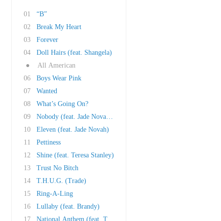
01
“B”
02
Break My Heart
03
Forever
04
Doll Hairs (feat. Shangela)
●
All American
06
Boys Wear Pink
07
Wanted
08
What’s Going On?
09
Nobody (feat. Jade Novah, Cynthia Erivo)
10
Eleven (feat. Jade Novah)
11
Pettiness
12
Shine (feat. Teresa Stanley)
13
Trust No Bitch
14
T.H.U.G. (Trade)
15
Ring-A-Ling
16
Lullaby (feat. Brandy)
17
National Anthem (feat. Tamar Braxton)