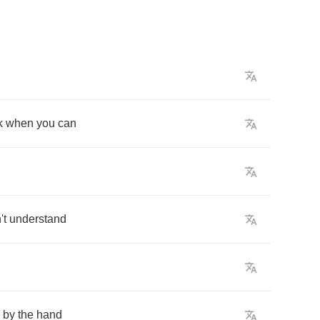
k
when
you
can
't
understand
by
the
hand