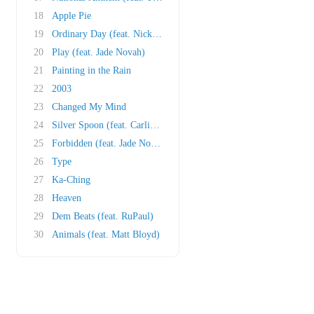
18
Apple Pie
19
Ordinary Day (feat. Nick Rashad Burroughs)
20
Play (feat. Jade Novah)
21
Painting in the Rain
22
2003
23
Changed My Mind
24
Silver Spoon (feat. Carlie Craig)
25
Forbidden (feat. Jade Novah, Keala Settle)
26
Type
27
Ka-Ching
28
Heaven
29
Dem Beats (feat. RuPaul)
30
Animals (feat. Matt Bloyd)