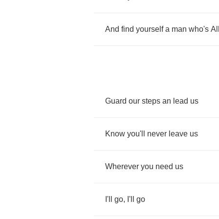
And
find
yourself
a
man
who's
Al
Guard
our
steps
an
lead
us
Know
you'll
never
leave
us
Wherever
you
need
us
I'll
go
,
I'll
go