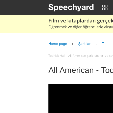
Film ve kitaplardan gerçek 
Öğrenmek ve diğer öğrencilerle alıştı
Home page
Şarkılar
T
Todrick Hall – All American şarkı sözleri ve çevi
All American - Tod