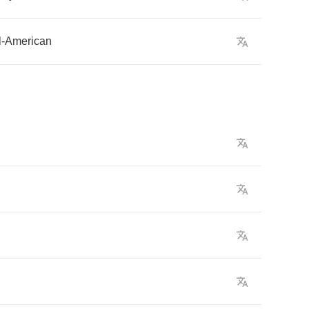
l
-
American