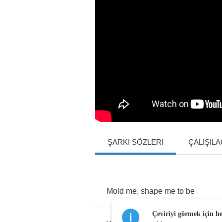
ŞARKI SÖZLERI
ÇALIŞIL
Mold
me
,
shape
me
to
be
Çeviriyi görmek için h