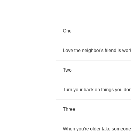
One
Love
the
neighbor's
friend
is
wor
Two
Turn
your
back
on
things
you
don
Three
When
you're
older
take
someone