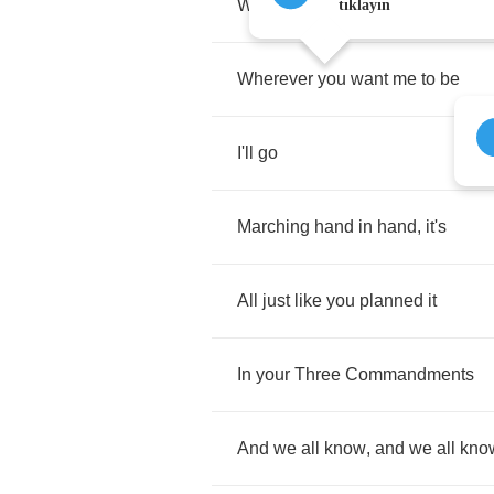
Whatever
you
want
and
truly
tıklayın
Wherever
you
want
me
to
be
I'll
go
Marching
hand
in
hand
,
it's
All
just
like
you
planned
it
In
your
Three
Commandments
And
we
all
know
,
and
we
all
kno