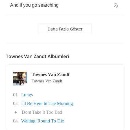
And
if
you
go
searching
Daha Fazla Göster
Townes Van Zandt Albümleri
Townes Van Zandt
Townes Van Zandt
01
Lungs
02
I'll Be Here In The Morning
●
Dont Take It Too Bad
04
Waiting 'Round To Die