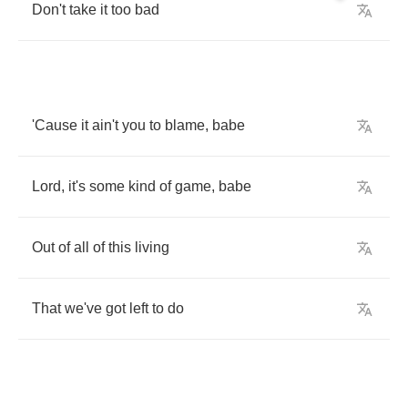
Don't
take
it
too
bad
'Cause
it
ain't
you
to
blame
,
babe
Lord
,
it's
some
kind
of
game
,
babe
Out
of
all
of
this
living
That
we've
got
left
to
do