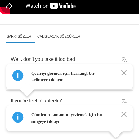
ŞARKI SÖZLERI
ÇALIŞILACAK SÖZCÜKLER
Well
,
don't
you
take
it
too
bad
Çeviriyi görmek için herhangi bir
If
you're
feelin'
unlovin'
kelimeye tıklayın
If
you're
feelin'
unfeelin'
Cümlenin tamamını çevirmek için bu
If
you're
feelin'
alone
simgeye tıklayın