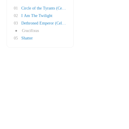
01
Circle of the Tyrants (Celtic Frost Cover)
02
I Am The Twilight
03
Dethroned Emperor (Celtic Frost Cover)
●
Crucifixus
05
Shatter