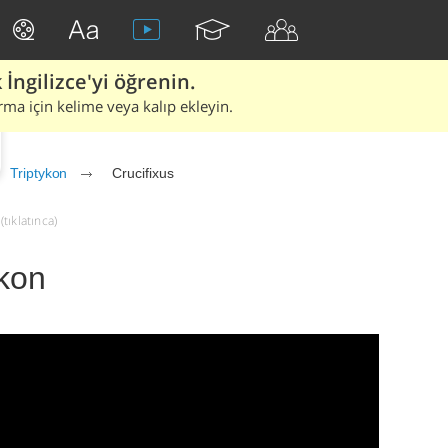
İngilizce'yi öğrenin.
rma için kelime veya kalıp ekleyin.
Triptykon
Crucifixus
(tıklatınca)
ykon