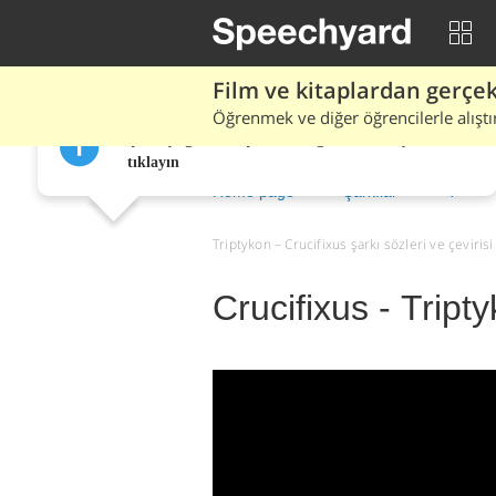
Film ve kitaplardan gerçek 
Öğrenmek ve diğer öğrencilerle alıştı
Çeviriyi görmek için herhangi bir kelimeye
tıklayın
Home page
Şarkılar
T
Triptykon – Crucifixus şarkı sözleri ve çevirisi 
Crucifixus - Tript