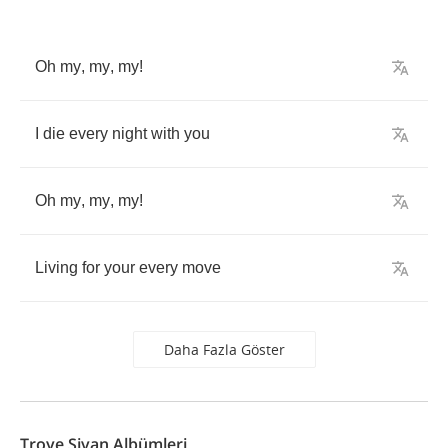
Oh
my
,
my
,
my
!
I
die
every
night
with
you
Oh
my
,
my
,
my
!
Living
for
your
every
move
Daha Fazla Göster
Troye Sivan Albümleri