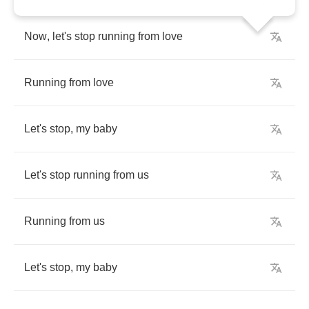
Now
,
let's
stop
running
from
love
Running
from
love
Let's
stop
,
my
baby
Let's
stop
running
from
us
Running
from
us
Let's
stop
,
my
baby