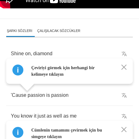
ŞARKI SÖZLERI
ÇALIŞILACAK SÖZCÜKLER
Shine
on
,
diamond
Çeviriyi görmek için herhangi bir
Don't
make
me
wait
another
day
kelimeye tıklayın
'Cause
passion
is
passion
You
know
it
just
as
well
as
me
Cümlenin tamamını çevirmek için bu
simgeye tıklayın