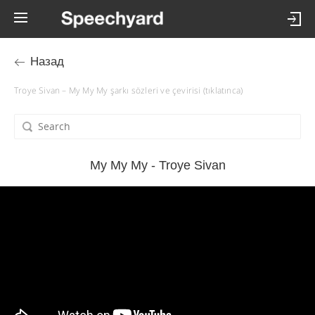
Назад
Troye Sivan – My My My şarkı sözleri ve çevirisi (tıklatınca)
My My My - Troye Sivan