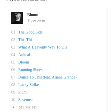
Bloom
Troye Sivan
01
The Good Side
02
This This
03
What A Heavenly Way To Die
04
Animal
05
Bloom
06
Running Shoes
07
Dance To This (feat. Ariana Grande)
08
Lucky Strike
09
Plum
10
Seventeen
●
My My My