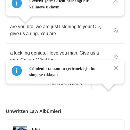
phone
.
I'm
gonna
have
to
phone
you
down
the
Çeviriyi görmek için herhangi bir
road
.
It's
Jamo
,
how
kelimeye tıklayın
are
you
bro
.
we
are
just
listening
to
your
CD
,
give
us
a
ring
.
You
are
a
fuckiing
genius
.
I
love
you
man
.
Give
us
a
ring
.
Get
up
.
What
the
Cümlenin tamamını çevirmek için bu
simgeye tıklayın
Daha Fazla Göster
Unwritten Law Albümleri
Elva