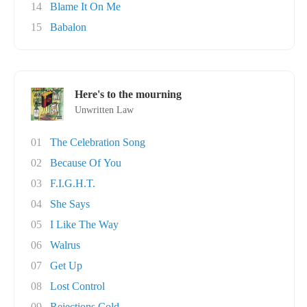
14
Blame It On Me
15
Babalon
Here's to the mourning
Unwritten Law
01
The Celebration Song
02
Because Of You
03
F.I.G.H.T.
04
She Says
05
I Like The Way
06
Walrus
07
Get Up
08
Lost Control
09
Rejections Cold