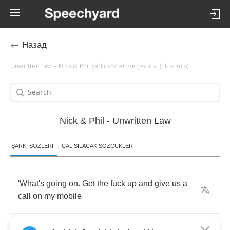
Назад
Unwritten Law – Nick & Phil şarkı sözleri ve çevirisi (tıklatınca)
Nick & Phil - Unwritten Law
ŞARKI SÖZLERI
ÇALIŞILACAK SÖZCÜKLER
'What's
going
on
.
Get
the
fuck
up
and
give
us
a
call
on
my
mobile