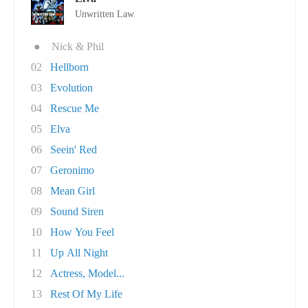
Unwritten Law
●
Nick & Phil
02
Hellborn
03
Evolution
04
Rescue Me
05
Elva
06
Seein' Red
07
Geronimo
08
Mean Girl
09
Sound Siren
10
How You Feel
11
Up All Night
12
Actress, Model...
13
Rest Of My Life