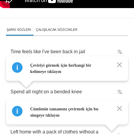
ŞARKI SÖZLERI
ÇALIŞILACAK SÖZCÜKLER
Time
feels
like
I've
been
back
in
jail
Çeviriyi görmek için herhangi bir
Like
when
I
was
doing
time
but
in
the
can
kelimeye tıklayın
Spend
all
night
on
a
bended
knee
Cümlenin tamamını çevirmek için bu
Just
to
beg
for
something
to
believe
simgeye tıklayın
Left
home
with
a
pack
of
clothes
without
a