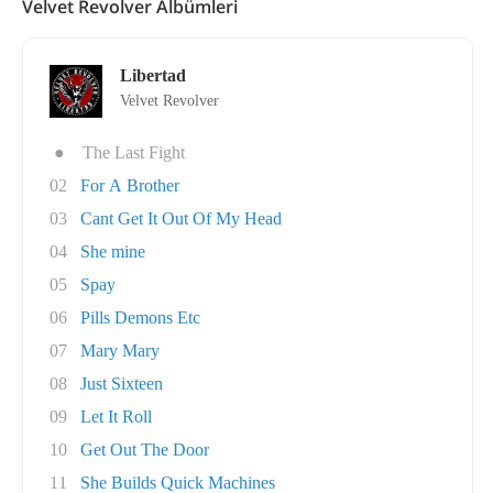
Velvet Revolver Albümleri
Libertad
Velvet Revolver
●
The Last Fight
02
For A Brother
03
Cant Get It Out Of My Head
04
She mine
05
Spay
06
Pills Demons Etc
07
Mary Mary
08
Just Sixteen
09
Let It Roll
10
Get Out The Door
11
She Builds Quick Machines