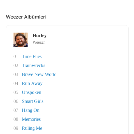
Weezer Albümleri
Hurley
Weezer
01
Time Flies
02
Trainwrecks
03
Brave New World
04
Run Away
05
Unspoken
06
Smart Girls
07
Hang On
08
Memories
09
Ruling Me