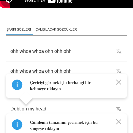
ŞARKI SÖZLERI
ÇALIŞILACAK SÖZCÜKLER
ohh
whoa
whoa
ohh
ohh
ohh
ohh
whoa
whoa
ohh
ohh
ohh
Çeviriyi görmek için herhangi bir
kelimeye tıklayın
Debt
on
my
head
Cümlenin tamamını çevirmek için bu
Wasting
time
on
my
own
simgeye tıklayın