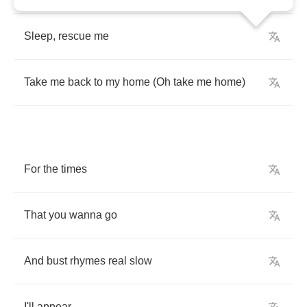
Sleep
,
rescue
me
Take
me
back
to
my
home
(
Oh
take
me
home
)
For
the
times
That
you
wanna
go
And
bust
rhymes
real
slow
I'll
appear