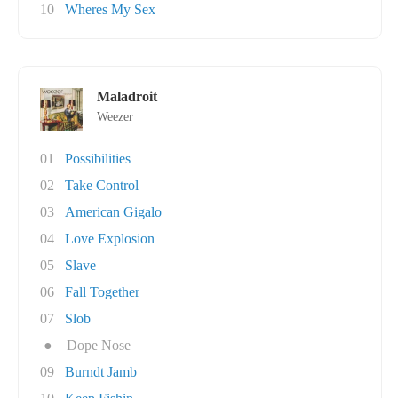
10
Wheres My Sex
Maladroit
Weezer
01
Possibilities
02
Take Control
03
American Gigalo
04
Love Explosion
05
Slave
06
Fall Together
07
Slob
●
Dope Nose
09
Burndt Jamb