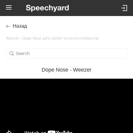
Назад
Weezer – Dope Nose şarkı sözleri ve çevirisi (tıklatınca)
Dope Nose - Weezer