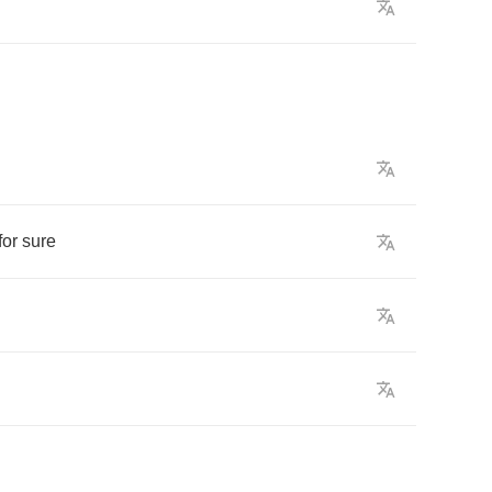
for
sure