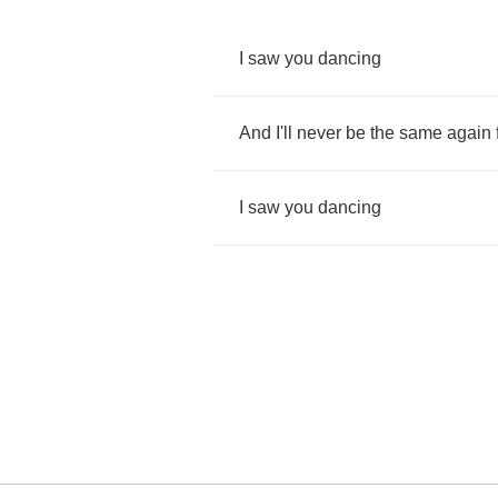
I
saw
you
dancing
And
I'll
never
be
the
same
again
I
saw
you
dancing