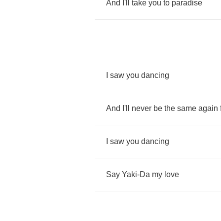
And
I'll
take
you
to
paradise
I
saw
you
dancing
And
I'll
never
be
the
same
again
I
saw
you
dancing
Say
Yaki
-
Da
my
love