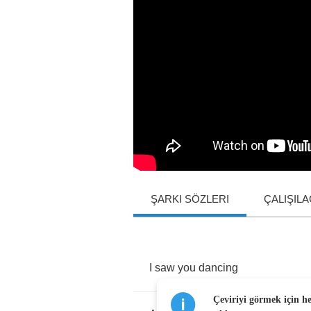
ŞARKI SÖZLERI
ÇALIŞIL
I
saw
you
dancing
Çeviriyi görmek için h