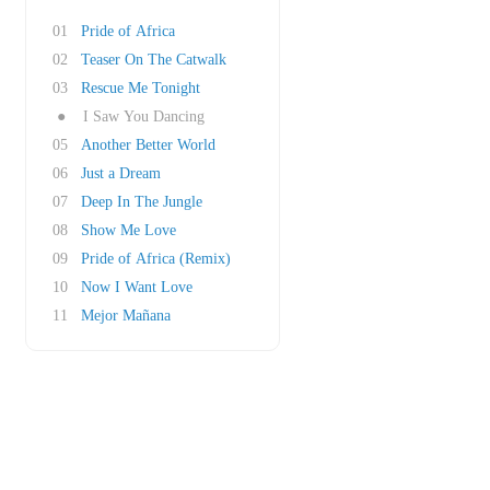
01
Pride of Africa
02
Teaser On The Catwalk
03
Rescue Me Tonight
●
I Saw You Dancing
05
Another Better World
06
Just a Dream
07
Deep In The Jungle
08
Show Me Love
09
Pride of Africa (Remix)
10
Now I Want Love
11
Mejor Mañana