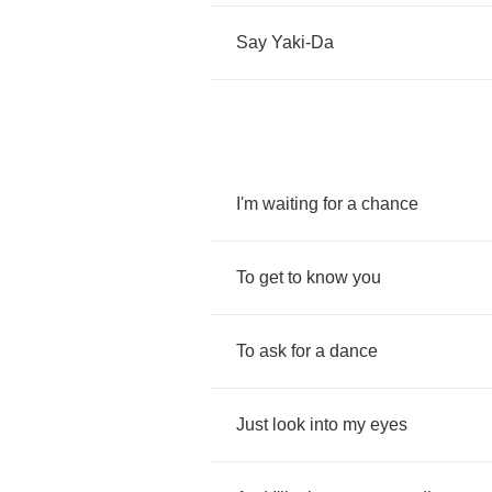
Say
Yaki
-
Da
I'm
waiting
for
a
chance
To
get
to
know
you
To
ask
for
a
dance
Just
look
into
my
eyes