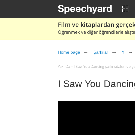
Film ve kitaplardan gerçek 
Öğrenmek ve diğer öğrencilerle alıştı
Home page
Şarkılar
Y
Yaki-Da – I Saw You Dancing şarkı sözleri ve çev
I Saw You Dancin