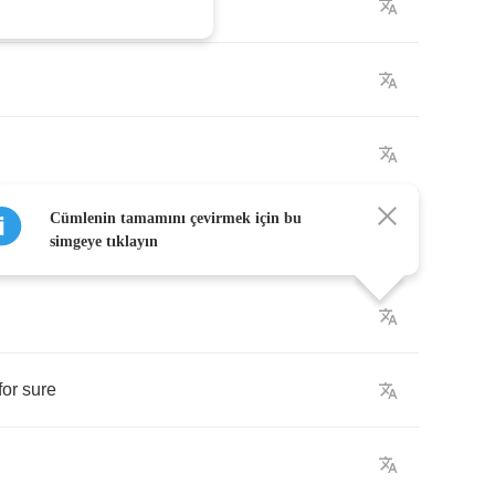
for
sure
Cümlenin tamamını çevirmek için bu
simgeye tıklayın
for
sure