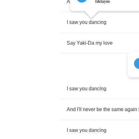
And
I'll
never
be
the
same
again
tıklayın
I
saw
you
dancing
Say
Yaki
-
Da
my
love
I
saw
you
dancing
And
I'll
never
be
the
same
again
I
saw
you
dancing