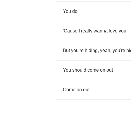
You
do
'Cause
I
really
wanna
love
you
But
you're
hiding
,
yeah
,
you're
hi
You
should
come
on
out
Come
on
out