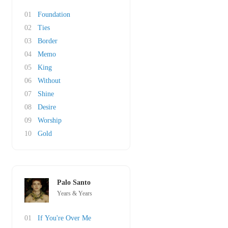
01
Foundation
02
Ties
03
Border
04
Memo
05
King
06
Without
07
Shine
08
Desire
09
Worship
10
Gold
Palo Santo
Years & Years
01
If You're Over Me