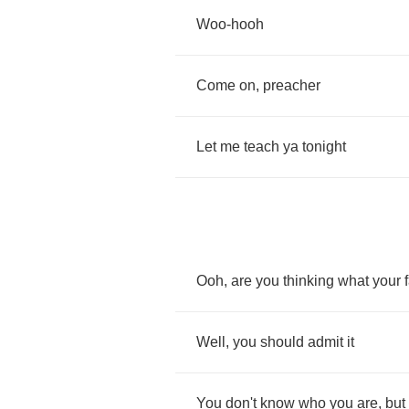
Woo
-
hooh
Come
on
,
preacher
Let
me
teach
ya
tonight
Ooh
,
are
you
thinking
what
your
Well
,
you
should
admit
it
You
don't
know
who
you
are
,
but