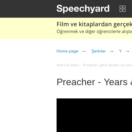
Film ve kitaplardan gerçek 
Öğrenmek ve diğer öğrencilerle alıştı
Home page
Şarkılar
Y
Years & Years – Preacher şarkı sözleri ve çeviri
Preacher - Years 