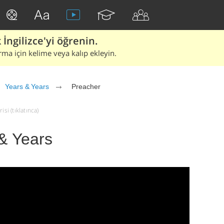
İngilizce'yi öğrenin.
rma için kelime veya kalıp ekleyin.
Years & Years
Preacher
si (tıklatınca)
& Years