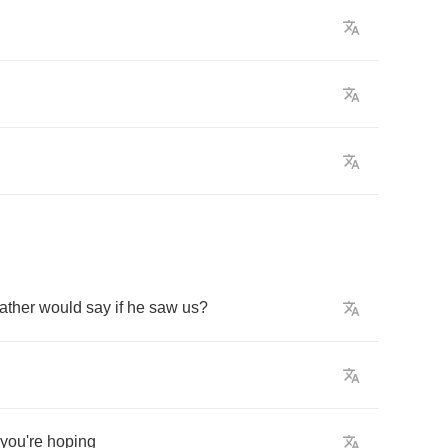
father
would
say
if
he
saw
us
?
you're
hoping