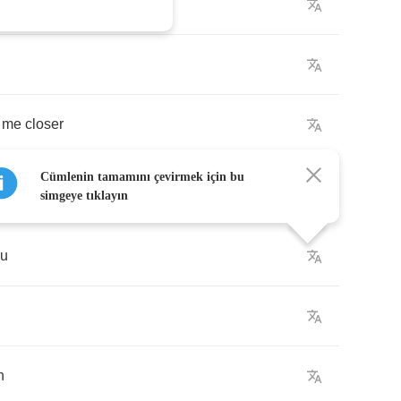
ur
shoulder
me
closer
Cümlenin tamamını çevirmek için bu
simgeye tıklayın
ou
n