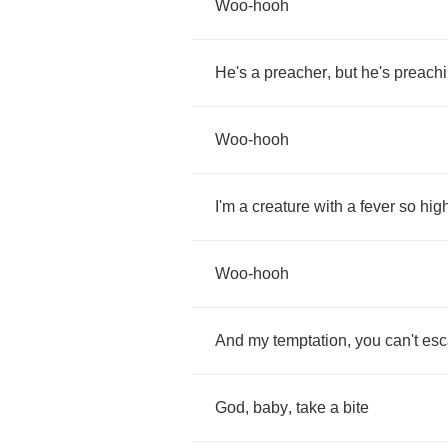
Woo
-
hooh
He's
a
preacher
,
but
he's
preach
Woo
-
hooh
I'm
a
creature
with
a
fever
so
hig
Woo
-
hooh
And
my
temptation
,
you
can't
esc
God
,
baby
,
take
a
bite