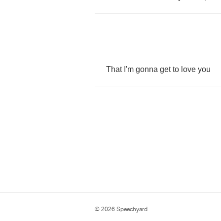
That
I'm
gonna
get
to
love
you
© 2026 Speechyard