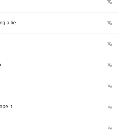
ing
a
lie
h
ape
it