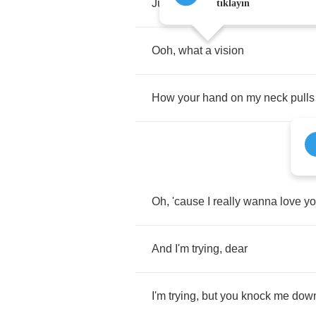
Just
how
good
I
could
look
on
yo
tıklayın
Ooh
,
what
a
vision
How
your
hand
on
my
neck
pulls
Oh
,
'cause
I
really
wanna
love
y
And
I'm
trying
,
dear
I'm
trying
,
but
you
knock
me
dow