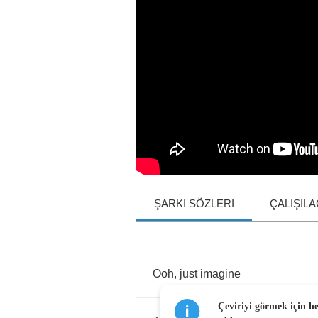
ŞARKI SÖZLERI
ÇALIŞIL
Ooh
,
just
imagine
Çeviriyi görmek için h