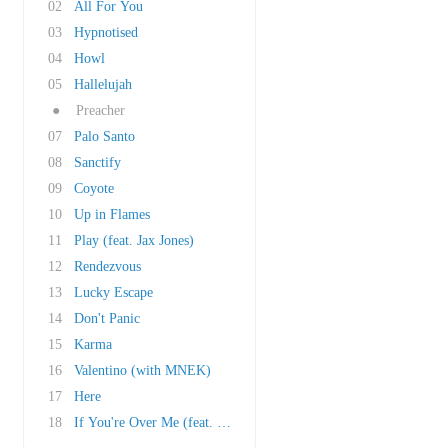
02
All For You
03
Hypnotised
04
Howl
05
Hallelujah
●
Preacher
07
Palo Santo
08
Sanctify
09
Coyote
10
Up in Flames
11
Play (feat. Jax Jones)
12
Rendezvous
13
Lucky Escape
14
Don't Panic
15
Karma
16
Valentino (with MNEK)
17
Here
18
If You're Over Me (feat. Key from SHINee)