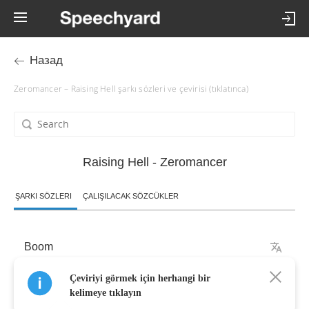
Назад
Zeromancer – Raising Hell şarkı sözleri ve çevirisi (tıklatınca)
Raising Hell - Zeromancer
ŞARKI SÖZLERI
ÇALIŞILACAK SÖZCÜKLER
Boom
Çeviriyi görmek için herhangi bir
Semi
automatic
pulse
kelimeye tıklayın