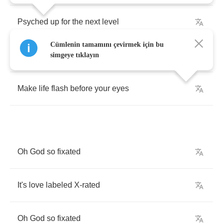
Psyched
up
for
the
next
level
Cümlenin tamamını çevirmek için bu
I
plug
you
in
simgeye tıklayın
Make
life
flash
before
your
eyes
Oh
God
so
fixated
It's
love
labeled
X
-
rated
Oh
God
so
fixated