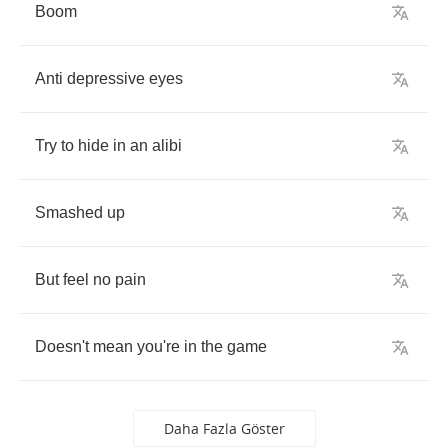
Boom
Anti
depressive
eyes
Try
to
hide
in
an
alibi
Smashed
up
But
feel
no
pain
Doesn't
mean
you're
in
the
game
Daha Fazla Göster